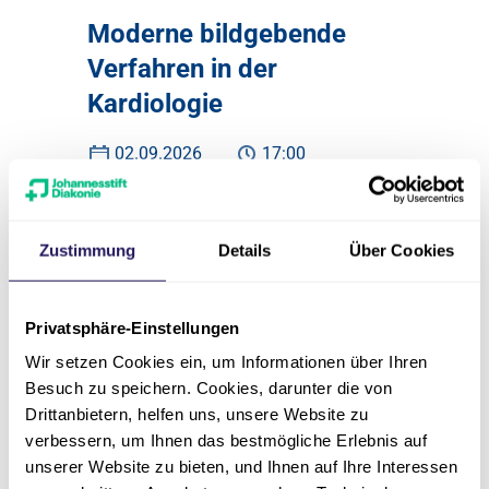
Moderne bildgebende
Verfahren in der
Kardiologie
02.09.2026
17:00
Wir laden Sie herzlich zu unserem
Gesundheitsvortrag „Moderne
Zustimmung
Details
Über Cookies
bildgebende Verfahren in der
Kardiologie“ ein.
Privatsphäre-Einstellungen
Martin Luther Krankenhaus |
Veranstaltungszentrum | 3. Etage,
Wir setzen Cookies ein, um Informationen über Ihren
Raum G.305 - Caspar-Theyß-Straße
Besuch zu speichern. Cookies, darunter die von
33, 14193 Berlin
Drittanbietern, helfen uns, unsere Website zu
verbessern, um Ihnen das bestmögliche Erlebnis auf
unserer Website zu bieten, und Ihnen auf Ihre Interessen
Zur Veranstaltung