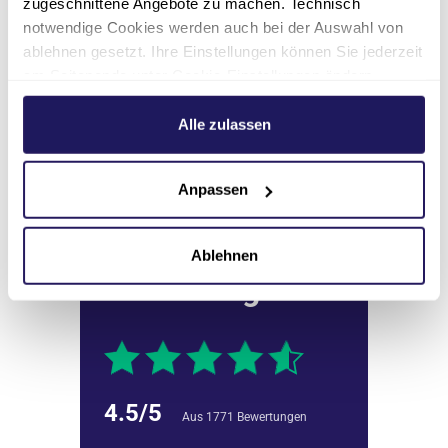
zugeschnittene Angebote zu machen. Technisch
notwendige Cookies werden auch bei der Auswahl von
ablehnen gesetzt. Ihre Einstellungen können Sie jederzeit
am Seitenende unter Cookie-Einstellungen ändern.
Weitere Informationen hierzu finden Sie in unserer
Alle Veranstaltungen
Datenschutzerklärung
.
Alle zulassen
Anpassen
Unsere
Ablehnen
Bewertungen
4.5/5
Aus 1771 Bewertungen