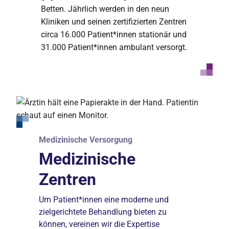
Betten. Jährlich werden in den neun
Kliniken und seinen zertifizierten Zentren
circa 16.000 Patient*innen stationär und
31.000 Patient*innen ambulant versorgt.
Karriere
Unser Haus
Medizinische Versorgung
Behandlung
Welcher Pflegetyp
90 Jahre Martin
Behandlung
Aufenthalt
Medizinische
Geburtshilfe &
bist du?
Luther Krankenhaus
Kardiologie:
Komfortstation mit
Zentren
Neugeborenenmedizin
Tauche ein in die bunte Pflegewelt der
Im Jahr 2021 blickte das Martin Luther
Expertise für Ihr
Ausblick
Johannesstift Diakonie und finde heraus,
Krankenhaus auf neun Jahrzehnte
Um Patient*innen eine moderne und
Die Geburtshilfe im Martin Luther hat eine
Herz
welches Pflegeteam zu dir passt.
moderne Medizin und fürsorgliche Pflege
zielgerichtete Behandlung bieten zu
lange Tradition und besteht bereits seit
Geburtshilfe
Wir möchten, dass Sie sich während Ihres
zurück und informierte Sie zugleich über
können, vereinen wir die Expertise
der Eröffnung der Klinik im Jahr 1931.
Aufenthalts in unserem Haus wohlfühlen.