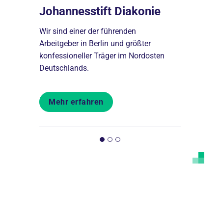
Johannesstift Diakonie
 per
Ausbild
Wir sind einer der führenden
Johanne
Arbeitgeber in Berlin und größter
konfessioneller Träger im Nordosten
Von der Pik
Deutschlands.
ende
Schulen bil
len aber
aus und beg
Menschen b
Mehr erfahren
Mehr er