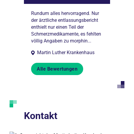
den. Die
Rundum alles hervorragend. Nur
Medizinische 
vorstehenden
der ärztliche entlassungsbericht
adäquat und d
le Mitarbeiter
enthielt nur einen Teil der
entsprechend,
owie alle Ärzte
Schmerzmedikamente, es fehlten
und Transpare
en e...
völlig Angaben zu morphin...
Martin Luther Krankenhaus
Alle Bewertungen
Kontakt