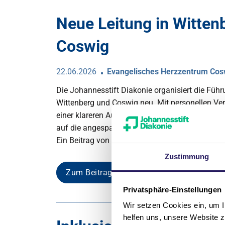
Neue Leitung in Witten
Coswig
22.06.2026
Evangelisches Herzzentrum Cos
Die Johannesstift Diakonie organisiert die Führu
Wittenberg und Coswig neu. Mit personellen V
einer klareren Aufteilung der Verantwortlichkeite
auf die angespannte wirtschaftliche Lage im K
Ein Beitrag von BIBLIOMED.
Zustimmung
Zum Beitrag
Privatsphäre-Einstellungen
Wir setzen Cookies ein, um I
helfen uns, unsere Website z