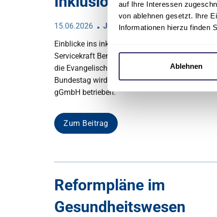
Inklusion schmeckt
auf Ihre Interessen zugesch
von ablehnen gesetzt. Ihre E
15.06.2026
Johannesstift Diakonie Proclusi
Informationen hierzu finden 
Einblicke ins inklusive Bistro Marie und eine B
Servicekraft Benjamin bieten die Evangelische 
Ablehnen
die Evangelische Zeitung in diesem Video. Mari
Bundestag wird von der Johannesstift Diakonie 
gGmbH betrieben.
Zum Beitrag
Reformpläne im
Gesundheitswesen