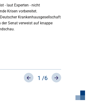
t - laut Experten - nicht
de Krisen vorbereitet.
d Deutscher Krankenhausgesellschaft
h der Senat verweist auf knappe
endschau.
1
/6
Previous
Next