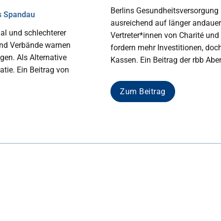
Berlins Gesundheitsversorgung is
s Spandau
ausreichend auf länger andauern
l und schlechterer
Vertreter*innen von Charité un
und Verbände warnen
fordern mehr Investitionen, doc
en. Als Alternative
Kassen. Ein Beitrag der rbb Ab
tie. Ein Beitrag von
Zum Beitrag