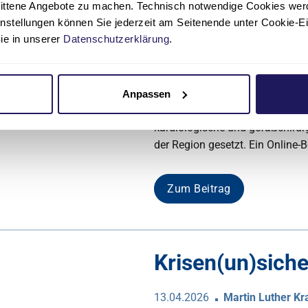
Neues Herzkath
nittene Angebote zu machen. Technisch notwendige Cookies wer
instellungen können Sie jederzeit am Seitenende unter Cookie-E
Coswig
o
Sie in unserer
Datenschutzerklärung
.
egegnung mit
28.05.2026
Evangelisches H
Presseagentur und
Mit dem modernisierten Herzka
Anpassen
e Das Bistro im
Herzzentrum Coswig wurde jetzt 
Proclusio Services
kardiologische und gefäßchirur
der Region gesetzt. Ein Online-B
Zum Beitrag
Krisen(un)siche
13.04.2026
Martin Luther K