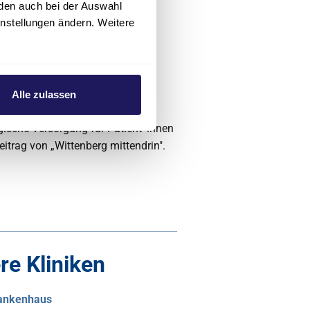
eterlabor in
den auch bei der Auswahl
instellungen ändern. Weitere
erzzentrum Coswig
theterlabor 3 am Evangelischen
Alle zulassen
ein Meilenstein für die
gische Versorgung für Patient*innen
eitrag von „Wittenberg mittendrin".
re Kliniken
rankenhaus