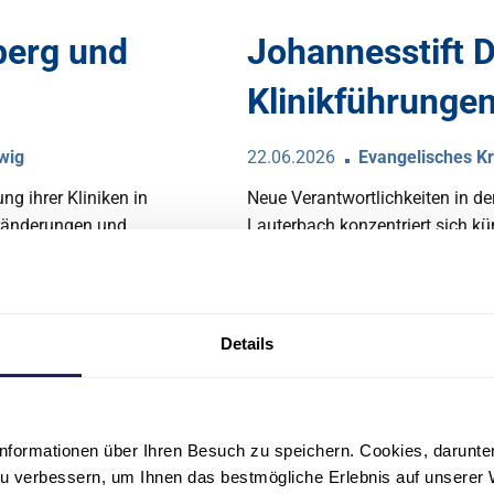
berg und
Johannesstift D
Klinikführunge
wig
22.06.2026
Evangelisches Kr
ng ihrer Kliniken in
Neue Verantwortlichkeiten in de
eränderungen und
Lauterbach konzentriert sich kü
n reagiert der Träger
Gerhardt Stifts. Das Herzzentr
rankenhaussektor.
geführt. Ein Beitrag von kma On
Details
Zum Beitrag
nformationen über Ihren Besuch zu speichern. Cookies, darunter 
u verbessern, um Ihnen das bestmögliche Erlebnis auf unserer 