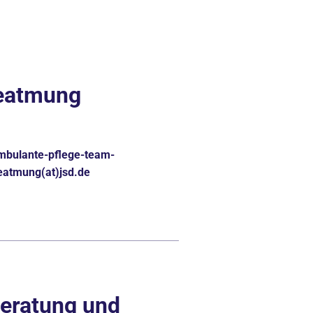
eatmung
mbulante-pflege-team-
eatmung(at)jsd.de
Beratung und