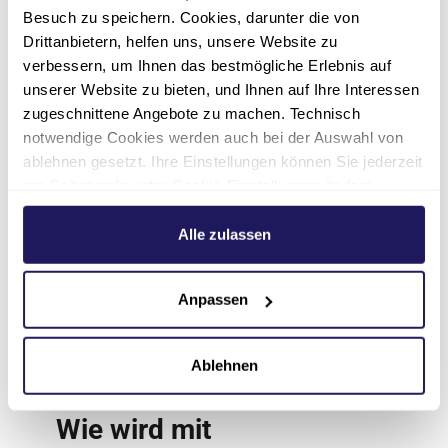
Besuch zu speichern. Cookies, darunter die von
Auch bei Frühgeborenen wird das Bonding und
Drittanbietern, helfen uns, unsere Website zu
Stillen sichergestellt, sobald es aus
verbessern, um Ihnen das bestmögliche Erlebnis auf
unserer Website zu bieten, und Ihnen auf Ihre Interessen
kinderärztlicher Sicht möglich ist,
zugeschnittene Angebote zu machen. Technisch
gegebenenfalls mit Stillhilfe. Sollte das Stillen
notwendige Cookies werden auch bei der Auswahl von
vom Frühgeborenen zunächst nicht
ablehnen gesetzt. Ihre Einstellungen können Sie jederzeit
durchführbar sein, erhält die Mutter eine
am Seitenende unter Cookie-Einstellungen ändern.
Anleitung zur Gewinnung von Muttermilch, um
Weitere Informationen hierzu finden Sie in unserer
die teilweise oder komplette Ernährung des
Datenschutzerklärung
.
Alle zulassen
Säuglings durch Muttermilch zu gewährleisten.
Unserem Team der Geburtshilfe, Neonatologie
Anpassen
und Stillberatung in Berlin und Wittenberg ist es
wichtig, Mütter mit Frühgeborenen und kranken
Neugeborenen auf dem Weg zum Stillen
Ablehnen
intensiv zu begleiten.
Wie wird mit