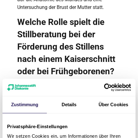
Untersuchung der Brust der Mutter statt.
Welche Rolle spielt die
Stillberatung bei der
Förderung des Stillens
nach einem Kaiserschnitt
oder bei Frühgeborenen?
Nach einem Kaiserschnitt versucht unser
Fachpersonal – wie bei einer Spontangeburt –
den sofortigen Stillbeginn durch das direkte
Zustimmung
Details
Über Cookies
Bonding zu fördern. Bis auf die kurze Trennung
nach einem Kaiserschnitt zur Untersuchung des
Neugeborenen, findet keine weitere Trennung
Privatsphäre-Einstellungen
zwischen Mutter und Kind statt, sofern Mutter
Wir setzen Cookies ein, um Informationen über Ihren
und Kind wohlauf sind.