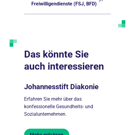
Freiwilligendienste (FSJ, BFD)
Das könnte Sie
auch interessieren
Johannesstift Diakonie
Presse 
ichtung
Erfahren Sie mehr über das
Erfahren Si
n
konfessionelle Gesundheits- und
Johannesst
Sozialunternehmen.
Sie unsere
Mehr erfahren
Mehr er