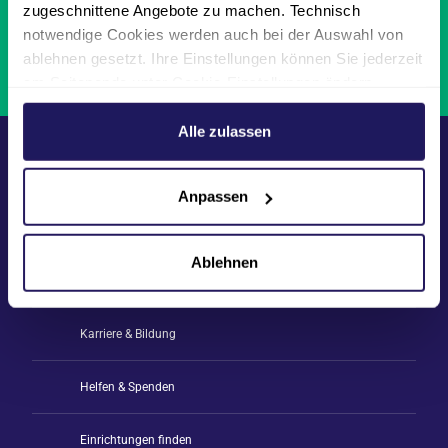
zugeschnittene Angebote zu machen. Technisch
Stellenangebote
notwendige Cookies werden auch bei der Auswahl von
ablehnen gesetzt. Ihre Einstellungen können Sie jederzeit
Kontakt &
am Seitenende unter Cookie-Einstellungen ändern.
Ansprechpartner*innen
Weitere Informationen hierzu finden Sie in unserer
Datenschutzerklärung
.
Alle zulassen
Medizinische Versorgung
Anpassen
Pflege & Wohnen
Ablehnen
Betreuung & Pflegeangebote
Karriere & Bildung
Helfen & Spenden
Einrichtungen finden