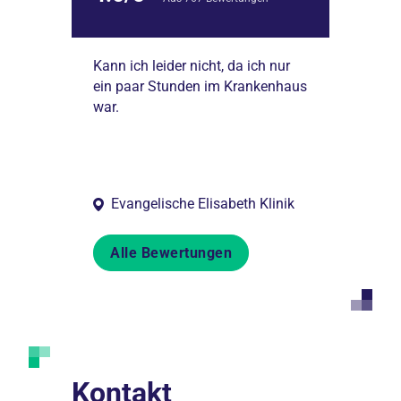
der Klinik war
Kann ich leider nicht, da ich nur
Pflegepersonal
tiv. Die
ein paar Stunden im Krankenhaus
aber die Putzk
rgung, die
war.
weiterhin kein
gerische
schlafende Pa
e
mit dem Wisch
übera...
Evangelische Elisabeth Klinik
Alle Bewertungen
Kontakt