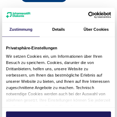
Hüft- & Kniearthrose:
Moderne Endoprothetik
Zustimmung
Details
Über Cookies
mit künstlichen Gelenken
Privatsphäre-Einstellungen
24.09.2026
17:30
Wir setzen Cookies ein, um Informationen über Ihren
Wir laden Sie herzlich zu unserem
Besuch zu speichern. Cookies, darunter die von
Gesundheitsvortrag in die Evangelische
Drittanbietern, helfen uns, unsere Website zu
Elisabeth Klinik zum Thema „Künstliche
verbessern, um Ihnen das bestmögliche Erlebnis auf
Gelenke bei Hüft- und Kniearthrose“ ein.
unserer Website zu bieten, und Ihnen auf Ihre Interessen
zugeschnittene Angebote zu machen. Technisch
Evangelische Elisabeth Klinik | Paul
notwendige Cookies werden auch bei der Auswahl von
Gerhardt Raum | Eingang 9 -
ablehnen gesetzt. Ihre Einstellungen können Sie jederzeit
Lützowstraße 24, 10785 Berlin
am Seitenende unter Cookie-Einstellungen ändern.
Weitere Informationen hierzu finden Sie in unserer