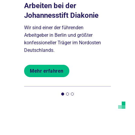
Arbeiten bei der
Johannesstift Diakonie
 per
Ausbild
Wir sind einer der führenden
Johanne
Arbeitgeber in Berlin und größter
konfessioneller Träger im Nordosten
Von der Pik
Deutschlands.
ende
Schulen bil
len aber
aus und beg
Menschen b
Mehr erfahren
Mehr er