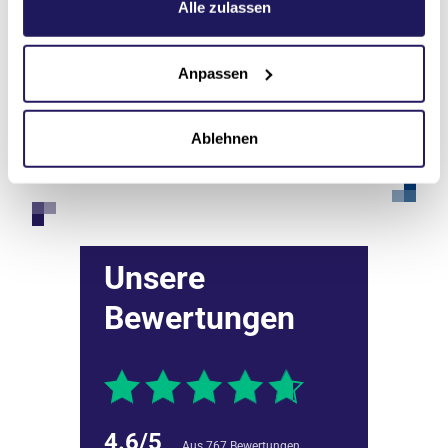
Datenschutzerklärung
.
Alle zulassen
Zur Veranstaltung
Anpassen
Alle Veranstaltungen
Ablehnen
Unsere
Bewertungen
4.6/5
Aus 767 Bewertungen