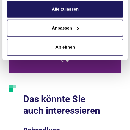
Weitere Informationen hierzu finden Sie in unserer
ÖPNV
Anfahrt mit dem
Anfa
Datenschutzerklärung
.
Alle zulassen
Auto
Anpassen
Route p
Route planen
Ablehnen
Das könnte Sie
auch interessieren