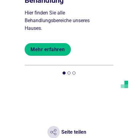
Behandlung
Aufenth
re
Hier finden Sie alle
Alle Infor
thalt im
Behandlungsbereiche unseres
Aufenthalt 
Hauses.
Elisabeth Kl
Mehr erfahren
Mehr er
Seite teilen