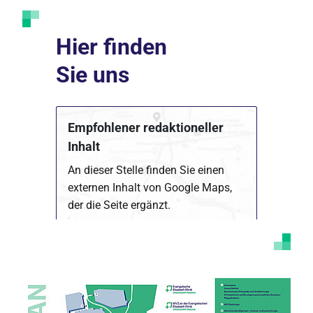
Hier finden
Sie uns
Empfohlener redaktioneller
Inhalt
An dieser Stelle finden Sie einen
externen Inhalt von Google Maps,
der die Seite ergänzt.
Marketing Cookies akzeptieren
Ich bin damit einverstanden, dass mir externe
Inhalte angezeigt werden. Damit können
personenbezogene Daten an Drittplattformen
übermittelt werden. Mehr dazu in unserer
Datenschutzerklärung
.