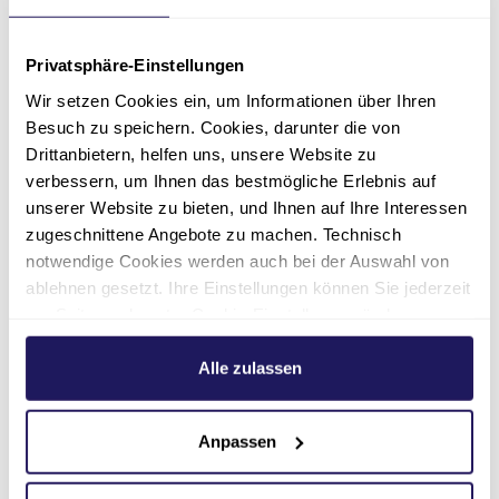
Privatsphäre-Einstellungen
Wir setzen Cookies ein, um Informationen über Ihren
Besuch zu speichern. Cookies, darunter die von
Drittanbietern, helfen uns, unsere Website zu
Pflege
verbessern, um Ihnen das bestmögliche Erlebnis auf
Pflegefachassistenz
unserer Website zu bieten, und Ihnen auf Ihre Interessen
zugeschnittene Angebote zu machen. Technisch
Eintrittsdatum
nächstmöglich
notwendige Cookies werden auch bei der Auswahl von
ablehnen gesetzt. Ihre Einstellungen können Sie jederzeit
Stellenumfang
am Seitenende unter Cookie-Einstellungen ändern.
Vollzeit oder Teilzeit
Weitere Informationen hierzu finden Sie in unserer
Datenschutzerklärung
.
Alle zulassen
Arbeitsort
Berlin Zehlendorf
Anpassen
Einrichtung
Pflege & Wohnen Hubertus