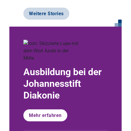
Weitere Stories
er
Arbei
Ausbildung bei der
Johan
Johannesstift
Diako
Diakonie
Mehr er
Mehr erfahren