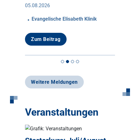
05.08.2026
serturm
Evangelische Elisabeth Klinik
Ein lee
als ta
Zum Beitrag
27.07.2026
Zum Bei
Weitere Meldungen
Veranstaltungen