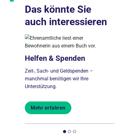
übermittelt werden. Mehr dazu in unserer
Das könnte Sie
Datenschutzerklärung
.
auch interessieren
Helfen & Spenden
Zeit-, Sach- und Geldspenden –
manchmal benötigen wir Ihre
Unterstützung.
Fortbi
onie
Erfahren Si
Mehr erfahren
Weiterbild
und
Unternehm