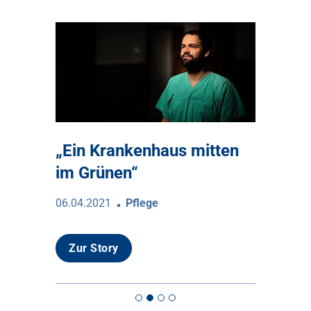
wieder
„Ein Krankenhaus mitten
Wünsch
im Grünen“
30.03.2021
06.04.2021
Pflege
Zur Sto
Zur Story