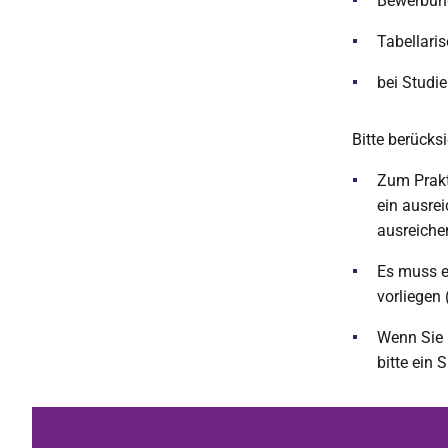
Bewerbun
Tabellari
bei Studi
Bitte berücks
Zum Prakt
ein ausre
ausreiche
Es muss e
vorliegen
Wenn Sie 
bitte ein 