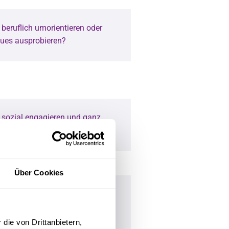
beruflich umorientieren oder
ues ausprobieren?
 sozial engagieren und ganz
tun?
Über Cookies
 gerne persönlich
 und suchen neue
en?
die von Drittanbietern,