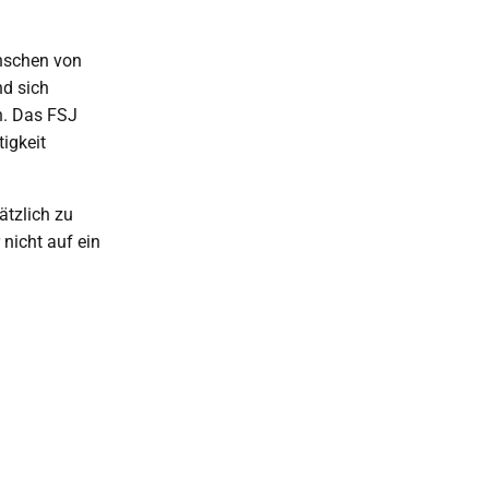
enschen von
nd sich
n. Das FSJ
igkeit
ätzlich zu
nicht auf ein