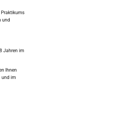
s Praktikums
n und
18 Jahren im
en Ihnen
n und im