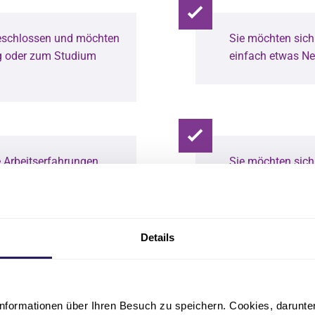
geschlossen und möchten
Sie möchten sich 
ng oder zum Studium
einfach etwas Ne
e Arbeitserfahrungen
Sie möchten sich
praktisch Gutes 
Details
auf erweitern?
Sie möchten sich
weiterentwickeln
Herausforderung
nformationen über Ihren Besuch zu speichern. Cookies, darunter 