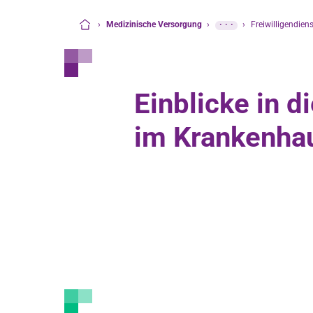
›
Medizinische Versorgung
›
···
›
Freiwilligendien
Startseite
Einblicke in d
im Krankenha