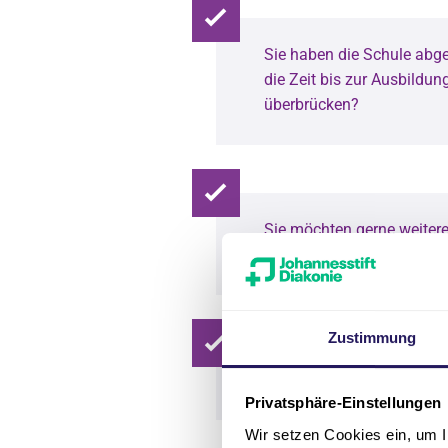
Sie haben die Schule ab
die Zeit bis zur Ausbildu
überbrücken?
Sie möchten gerne weiter
sammeln?
Zustimmung
Sie möchten Ihren Lebensl
Privatsphäre-Einstellungen
Wir setzen Cookies ein, um I