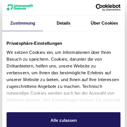
Tarife für stationäre
Leistungen, Pflegekosten &
Zustimmung
Details
Über Cookies
Wahlleistungen
Wahlleistung Komfortzimmer
Privatsphäre-Einstellungen
Wir setzen Cookies ein, um Informationen über Ihren
Besuch zu speichern. Cookies, darunter die von
Wertsachen und wichtige
Gegenstände
Drittanbietern, helfen uns, unsere Website zu
verbessern, um Ihnen das bestmögliche Erlebnis auf
unserer Website zu bieten, und Ihnen auf Ihre Interessen
zugeschnittene Angebote zu machen. Technisch
notwendige Cookies werden auch bei der Auswahl von
ablehnen gesetzt. Ihre Einstellungen können Sie jederzeit
am Seitenende unter Cookie-Einstellungen ändern.
Kontakt
Weitere Informationen hierzu finden Sie in unserer
Datenschutzerklärung
.
Alle zulassen