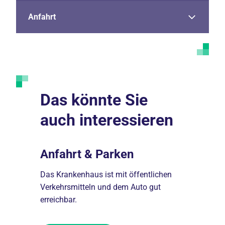
Anfahrt
Das könnte Sie
auch interessieren
Anfahrt & Parken
Verans
n wir den
Das Krankenhaus ist mit öffentlichen
Informieren
ehörige
Verkehrsmitteln und dem Auto gut
Veranstalt
erreichbar.
Patient*in