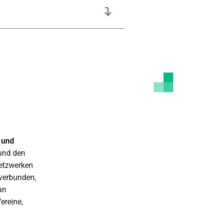
 und
 und den
Netzwerken
verbunden,
an
ereine,