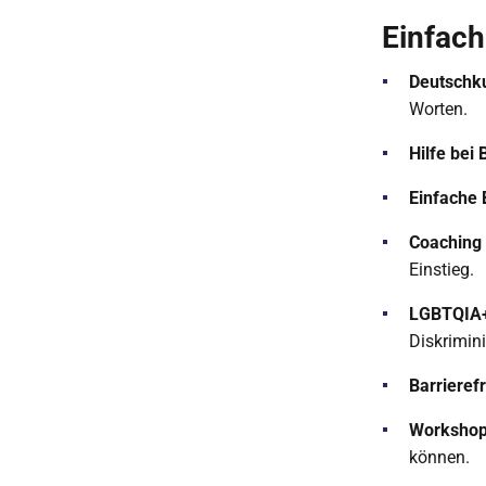
Einfac
Deutschku
Worten.
Hilfe bei
Einfache 
Coaching 
Einstieg.
LGBTQIA+
Diskrimin
Barrieref
Workshops
können.