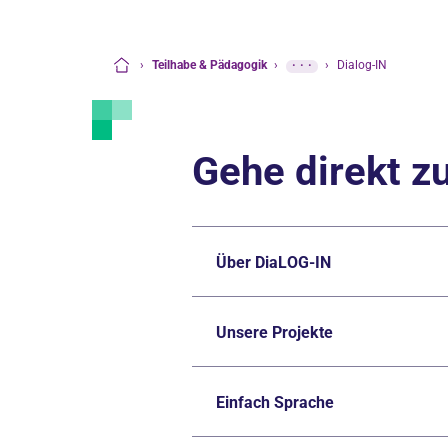
›
Teilhabe & Pädagogik
›
···
›
Dialog-IN
Startseite
Gehe direkt z
Über DiaLOG-IN
Unsere Projekte
Einfach Sprache