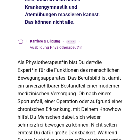
Krankengymnastik und
Atemübungen massieren kannst.
Das können nicht alle.
›
Karriere & Bildung
›
···
›
Startseite
Ausbildung Physiotherapeut*in
Als Physiotherapeut*in bist Du der*die
Expert*in für die Funktionen des menschlichen
Bewegungsapparates. Das Berufsbild ist damit
ein unverzichtbarer Bestandteil einer modernen
medizinischen Versorgung. Ob nach einem
Sportunfall, einer Operation oder aufgrund einer
chronischen Erkrankung, mit Deinem Knowhow
hilfst Du Menschen dabei, sich wieder
schmerzfrei bewegen zu können. Nicht selten
erntest Du dafür große Dankbarkeit. Während