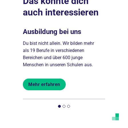
Das könnte dich
Datenschutzerklärung
.
auch interessieren
ben
Ausbildung bei uns
Freiwil
gen dir,
Du bist nicht allein. Wir bilden mehr
Setz dich f
hancen
als 19 Berufe in verschiedenen
dich mit ei
en
Bereichen und über 600 junge
Jahr (FSJ)
eigen.
Menschen in unseren Schulen aus.
Bundesfreiw
Mehr erfahren
Mehr er