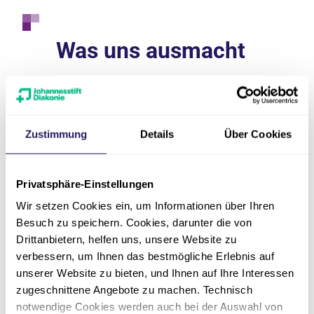
Was uns ausmacht
Breite Expertise:
Durch enge
Zusammenarbeit innerhalb
Zustimmung
Details
Über Cookies
der Klinik für Kardiologie in
Berlin verfügen wir über ein
Privatsphäre-Einstellungen
breites Expert*innen-
Netzwerk.
Wir setzen Cookies ein, um Informationen über Ihren
Besuch zu speichern. Cookies, darunter die von
Drittanbietern, helfen uns, unsere Website zu
verbessern, um Ihnen das bestmögliche Erlebnis auf
24/7-Bereitschaftsdienst:
Zur
unserer Website zu bieten, und Ihnen auf Ihre Interessen
Versorgung in
zugeschnittene Angebote zu machen. Technisch
lebensbedrohlichen
notwendige Cookies werden auch bei der Auswahl von