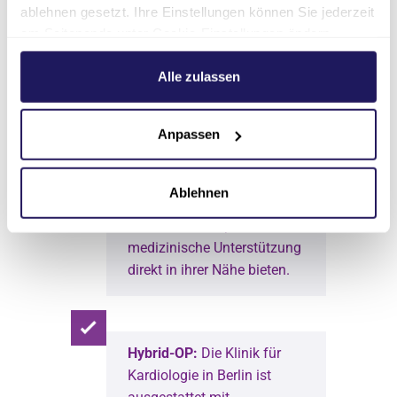
Situationen ist unsere
ablehnen gesetzt. Ihre Einstellungen können Sie jederzeit
Rettungsstelle rund um die
am Seitenende unter Cookie-Einstellungen ändern.
Uhr geöffnet.
Weitere Informationen hierzu finden Sie in unserer
Datenschutzerklärung
.
Alle zulassen
Anpassen
Wohnortnahe Versorgung:
Dank standortübergreifender
Zusammenarbeit können wir
Ablehnen
einer Vielzahl von
Patient*innen optimale
medizinische Unterstützung
direkt in ihrer Nähe bieten.
Hybrid-OP:
Die Klinik für
Kardiologie in Berlin ist