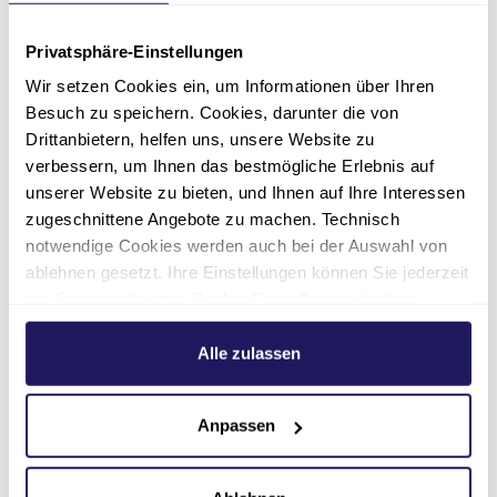
Privatsphäre-Einstellungen
2021: Das zweite Herzkatheterlabor geht an
den Start.
Wir setzen Cookies ein, um Informationen über Ihren
Besuch zu speichern. Cookies, darunter die von
Drittanbietern, helfen uns, unsere Website zu
verbessern, um Ihnen das bestmögliche Erlebnis auf
unserer Website zu bieten, und Ihnen auf Ihre Interessen
zugeschnittene Angebote zu machen. Technisch
Medizin
notwendige Cookies werden auch bei der Auswahl von
Medizin
Ratgeber
ablehnen gesetzt. Ihre Einstellungen können Sie jederzeit
Ratgeber
am Seitenende unter Cookie-Einstellungen ändern.
Gefäßerkrankungen
Medizin
Aufenthalt
Weitere Informationen hierzu finden Sie in unserer
Kardiologie
Datenschutzerklärung
.
Alle zulassen
Kardiologie der
Komfortstation mit
Mit dem Begriff ‚Gefäßerkrankungen‘
werden krankhafte Veränderungen der
Erfahren Sie mehr über die häufigsten
Johannesstift
Ausblick
Blutgefäße (Arterien und Venen)
Herzerkrankungen, mögliche Symptome
Anpassen
Diakonie
bezeichnet. Erfahren Sie mehr zum
und Behandlungsmöglichkeiten in
Wir möchten, dass Sie sich während Ihres
Thema in unserem Ratgeber.
unserem Ratgeber.
Aufenthalts in unserem Haus wohlfühlen.