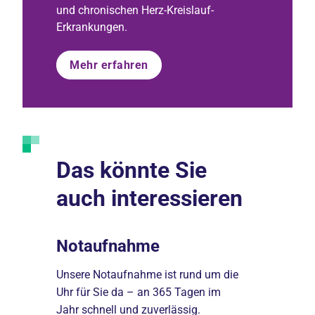
und chronischen Herz-Kreislauf-
Erkrankungen.
Mehr erfahren
Das könnte Sie
auch interessieren
Notaufnahme
Innere 
thalt im
Unsere Notaufnahme ist rund um die
Die Innere 
on der
Uhr für Sie da – an 365 Tagen im
Diagnostik
.
Jahr schnell und zuverlässig.
inneren Or