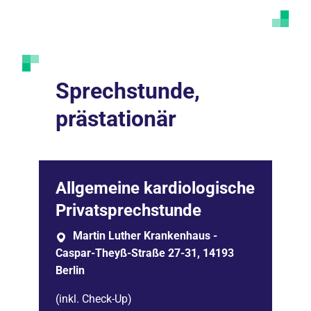
Marketing Cookies akzeptieren
Ich bin damit einverstanden, dass mir externe
Inhalte angezeigt werden. Damit können
personenbezogene Daten an Drittplattformen
übermittelt werden. Mehr dazu in unserer
Sprechstunde,
Datenschutzerklärung
.
prästationär
Allgemeine kardiologische
Privatsprechstunde
Martin Luther Krankenhaus -
Caspar-Theyß-Straße 27-31, 14193
Berlin
(inkl. Check-Up)