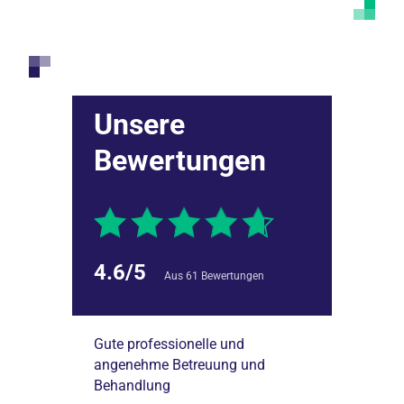
Unsere
Bewertungen
4.6/5
Aus 61 Bewertungen
ologie. In der
Gute professionelle und
Als Privatpati
n gutes
angenehme Betreuung und
gut behandelt!
gesunden
Behandlung