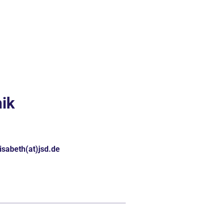
nik
lisabeth(at)jsd.de