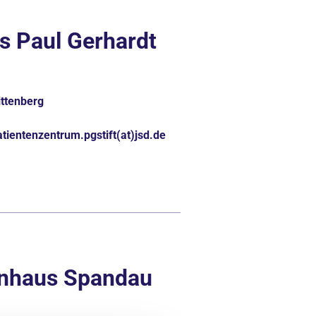
s Paul Gerhardt
ittenberg
atientenzentrum.pgstift(at)jsd.de
enhaus Spandau