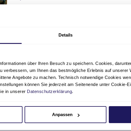
030 3702-0
w
Zur Einrichtungsseite
Details
Krankenhaus
nformationen über Ihren Besuch zu speichern. Cookies, darunter 
Martin Luther Krankenhau
u verbessern, um Ihnen das bestmögliche Erlebnis auf unserer 
nittene Angebote zu machen. Technisch notwendige Cookies wer
Caspar-Theyß-Straße 27-31, 14193 Berlin
instellungen können Sie jederzeit am Seitenende unter Cookie-E
Sie in unserer
Datenschutzerklärung
.
030 8955-0
m
Zur Einrichtungsseite
Anpassen