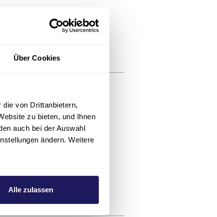
aldkrankenhaus(at)jsd.de
Über Cookies
die von Drittanbietern,
s
Website zu bieten, und Ihnen
den auch bei der Auswahl
instellungen ändern. Weitere
artin-luther(at)jsd.de
Alle zulassen