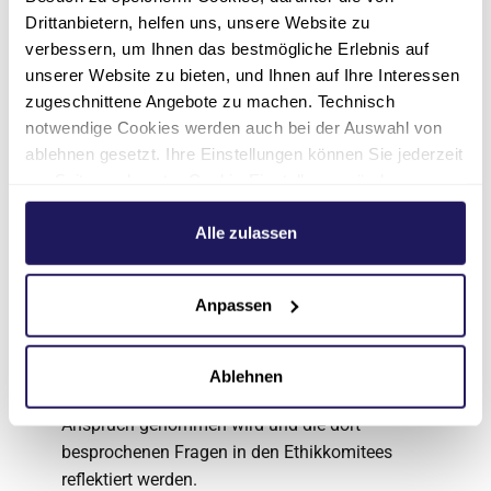
Drittanbietern, helfen uns, unsere Website zu
Öffentlichkeit
verbessern, um Ihnen das bestmögliche Erlebnis auf
unserer Website zu bieten, und Ihnen auf Ihre Interessen
Die dritte Säule ‚Öffentlichkeit’ hat das Ziel, die
zugeschnittene Angebote zu machen. Technisch
Ethikarbeit in allen Einrichtungen der
notwendige Cookies werden auch bei der Auswahl von
Johannesstift Diakonie intern – bei allen
ablehnen gesetzt. Ihre Einstellungen können Sie jederzeit
Mitarbeitenden – und extern bei Patient*innen,
am Seitenende unter Cookie-Einstellungen ändern.
Bewohner*innen und Besucher*innen bekannt
Weitere Informationen hierzu finden Sie in unserer
zu machen.
Datenschutzerklärung
.
Alle zulassen
Ethikarbeit soll im Bewusstsein aller
Mitarbeitenden verankert sein. Dazu gehört,
Anpassen
dass die Mitglieder der Ethikkomitees in der
jeweiligen Einrichtung bekannt sind. Ziel ist,
dass Ethikberatung bei ethischen
Ablehnen
Problemstellungen selbstverständlich in
Anspruch genommen wird und die dort
besprochenen Fragen in den Ethikkomitees
reflektiert werden.