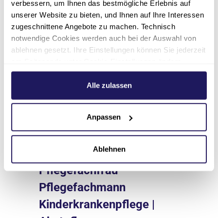
verbessern, um Ihnen das bestmögliche Erlebnis auf
unserer Website zu bieten, und Ihnen auf Ihre Interessen
zugeschnittene Angebote zu machen. Technisch
notwendige Cookies werden auch bei der Auswahl von
ablehnen gesetzt. Ihre Einstellungen können Sie jederzeit
am Seitenende unter Cookie-Einstellungen ändern.
Stellenangebote
Weitere Informationen hierzu finden Sie in unserer
Datenschutzerklärung
.
Alle zulassen
Anpassen
Pflege
Ablehnen
Ausbildung
Pflegefachfrau *
Pflegefachmann
Kinderkrankenpflege |