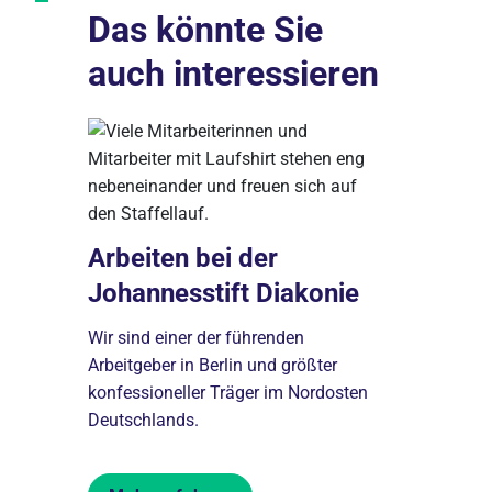
Das könnte Sie
auch interessieren
Arbeiten bei der
Johannesstift Diakonie
 per
Ausbild
Wir sind einer der führenden
Johanne
Arbeitgeber in Berlin und größter
konfessioneller Träger im Nordosten
Von der Pik
Deutschlands.
ende
Schulen bil
len aber
aus und beg
Menschen b