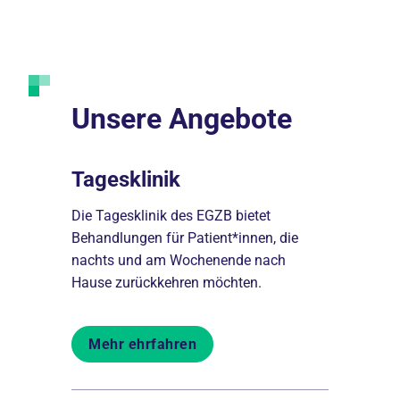
Unsere Angebote
Tagesklinik
Therap
Die Tagesklinik des EGZB bietet
Behandlung
en
Behandlungen für Patient*innen, die
Sprachthera
 Ihren
nachts und am Wochenende nach
ganzheitlic
haben.
Hause zurückkehren möchten.
Behandlun
Mehr ehrfahren
Mehr er