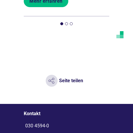
Mehr erfahren
Mehr er
Seite teilen
Kontakt
030 4594-0