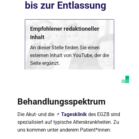
bis zur Entlassung
Empfohlener redaktioneller
Inhalt
An dieser Stelle finden Sie einen
externen Inhalt von YouTube, der die
Seite ergänzt.
Marketing Cookies akzeptieren
Ich bin damit einverstanden, dass mir externe
Inhalte angezeigt werden. Damit können
Behandlungsspektrum
personenbezogene Daten an Drittplattformen
übermittelt werden. Mehr dazu in unserer
Datenschutzerklärung
.
Die Akut- und die
Tagesklinik
des EGZB sind
spezialisiert auf typische Alterskrankheiten. Zu
uns kommen unter anderem Patient*innen: