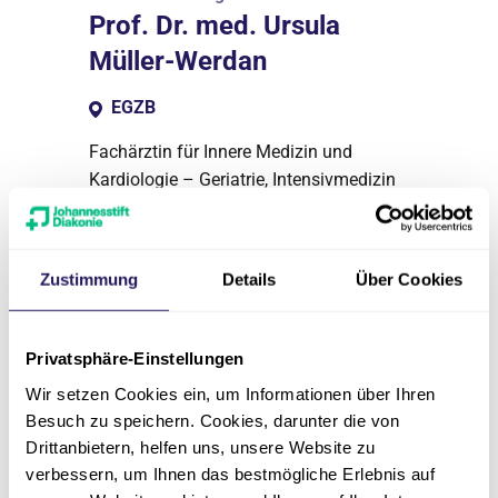
Prof. Dr. med. Ursula
Müller-Werdan
EGZB
Fachärztin für Innere Medizin und
Kardiologie – Geriatrie, Intensivmedizin
Fachärztliche Behandlungsleitung
Klinikdirektorin der Klinik für Geriatrie
und Altersmedizin an der Charité –
Zustimmung
Details
Über Cookies
Universitätsmedizin Berlin
Leiterin Forschungsgruppe Geriatrie
Privatsphäre-Einstellungen
030 4594-1901
Wir setzen Cookies ein, um Informationen über Ihren
Besuch zu speichern. Cookies, darunter die von
ursula.mueller-werdan(at)jsd.de
Drittanbietern, helfen uns, unsere Website zu
verbessern, um Ihnen das bestmögliche Erlebnis auf
030 4594-1938