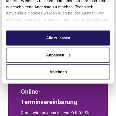
unserer Website zu bieten, und Ihnen auf Ihre Interessen
zugeschnittene Angebote zu machen. Technisch
notwendige Cookies werden auch bei der Auswahl von
ablehnen gesetzt. Ihre Einstellungen können Sie jederzeit
am Seitenende unter Cookie-Einstellungen ändern.
Weitere Informationen hierzu finden Sie in unserer
Datenschutzerklärung
.
Alle zulassen
Anpassen
Ablehnen
Online-
Terminvereinbarung
Damit wir uns ausreichend Zeit für Sie