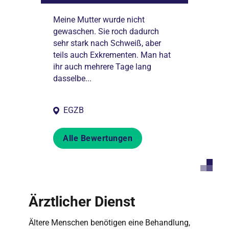
ann man gut
Meine Mutter wurde nicht
Meine demenzk
gewaschen. Sie roch dadurch
wurde nach e
sehr stark nach Schweiß, aber
Oberschenkelbr
teils auch Exkrementen. Man hat
Geriatrie auf
ihr auch mehrere Tage lang
Gegensatz zu 
dasselbe...
Krankenhäuser
Ärzte...
EGZB
Alle Bewertungen
Ärztlicher Dienst
Ältere Menschen benötigen eine Behandlung,