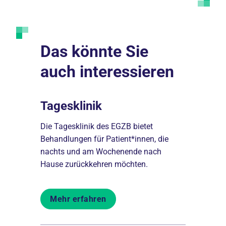
Das könnte Sie
auch interessieren
Tagesklinik
Therap
ements:
Die Tagesklinik des EGZB bietet
Behandlung
Behandlungen für Patient*innen, die
Sprachthera
rer
nachts und am Wochenende nach
ganzheitlic
Hause zurückkehren möchten.
Behandlun
Mehr erfahren
Mehr er