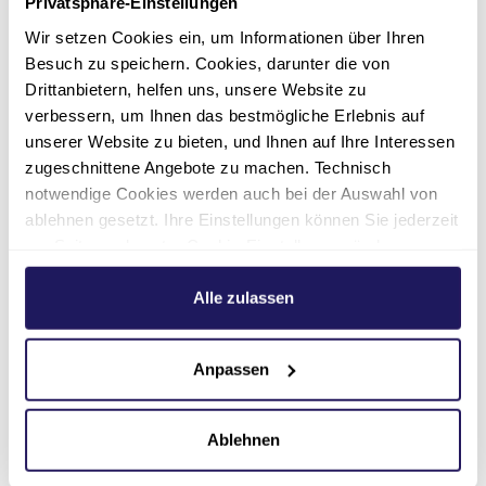
Privatsphäre-Einstellungen
Hybrid-OP:
Die Klinik für
Wir setzen Cookies ein, um Informationen über Ihren
Kardiologie in Berlin ist
Besuch zu speichern. Cookies, darunter die von
ausgestattet mit
Drittanbietern, helfen uns, unsere Website zu
hochmodernen medizinischen
verbessern, um Ihnen das bestmögliche Erlebnis auf
Geräten zur Diagnose und
unserer Website zu bieten, und Ihnen auf Ihre Interessen
Behandlung von Herz-
zugeschnittene Angebote zu machen. Technisch
Kreislauf-Erkrankungen.
notwendige Cookies werden auch bei der Auswahl von
ablehnen gesetzt. Ihre Einstellungen können Sie jederzeit
am Seitenende unter Cookie-Einstellungen ändern.
Weitere Informationen hierzu finden Sie in unserer
Persönliche Betreuung:
Wir
Datenschutzerklärung
.
Alle zulassen
setzen auf einen persönlichen
Austausch und die möglichst
kontinuierliche Betreuung
Anpassen
durch einen gleichbleibenden
Chefarzt.
Ablehnen