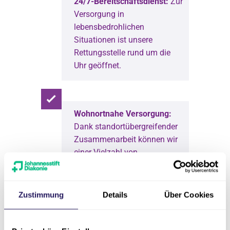
24/7-Bereitschaftsdienst:
Zur
Versorgung in
lebensbedrohlichen
Situationen ist unsere
Rettungsstelle rund um die
Uhr geöffnet.
Wohnortnahe Versorgung:
Dank standortübergreifender
Zusammenarbeit können wir
einer Vielzahl von
Patient*innen optimale
medizinische Unterstützung
direkt in ihrer Nähe bieten.
Zustimmung
Details
Über Cookies