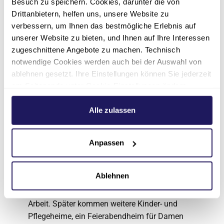
Besuch zu speichern. Cookies, darunter die von
Engagements um die in der Gesellschaft
Drittanbietern, helfen uns, unsere Website zu
notwendigen Arbeitszweige der Alten- und
verbessern, um Ihnen das bestmögliche Erlebnis auf
Behindertenhilfe. Neben der
unserer Website zu bieten, und Ihnen auf Ihre Interessen
Diakonenausbildung wird auch die
zugeschnittene Angebote zu machen. Technisch
Erwachsenenbildung weiter ausgebaut und
notwendige Cookies werden auch bei der Auswahl von
bringt heute ihre Expertise und geistliche
ablehnen gesetzt. Ihre Einstellungen können Sie jederzeit
Identität in die Johannesstift Diakonie ein.
am Seitenende unter Cookie-Einstellungen ändern.
Weitere Informationen hierzu finden Sie in unserer
Bemüht um die Pflege von Kranken, Kindern
Datenschutzerklärung
.
Alle zulassen
und Alten, gründet 1876 der evangelische
Pfarrer Carl Schlegel das Paul-Gerhardt-Stift in
Berlin-Wedding. Die Ausbildung von christlichen
Anpassen
Krankenschwestern, Hortnerinnen
(Erzieherinnen) und Hauswirtschaftskräften
Ablehnen
steht im Diakonissenmutterhaus (Mutterhaus
Kaiserswerther Ordnung) im Vordergrund der
Arbeit. Später kommen weitere Kinder- und
Pflegeheime, ein Feierabendheim für Damen