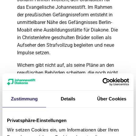
das Evangelische Johannesstift. Im Rahmen
der preußischen Gefängnisreform entsteht in
unmittelbarer Nähe des Gefängnisses Berlin-
Moabit eine Ausbildungsstätte für Diakone. Die
in Christenlehre geschulten Brüder sollen als
Aufseher den Strafvollzug begleiten und neue
Impulse setzen.
Wichern gibt nicht auf, als seine Pläne an den
preußischen Behörden scheitern, die noch nicht
offen sind für diese Entwicklung, sondern setzt
eine andere Neuerung um: Die Erziehung von
verwahrlosten Kindern und Jugendlichen steht
Zustimmung
Details
Über Cookies
ab 1863 im Mittelpunkt seiner Arbeit. Die
Jugendhilfe in Berlin ist geboren. Zunächst in
Plötzensee, seit 1910 in Spandau angesiedelt.
Privatsphäre-Einstellungen
Nach dem Ersten Weltkrieg erweitert das
Wir setzen Cookies ein, um Informationen über Ihren
Johannesstift die Bereiche seines sozialen