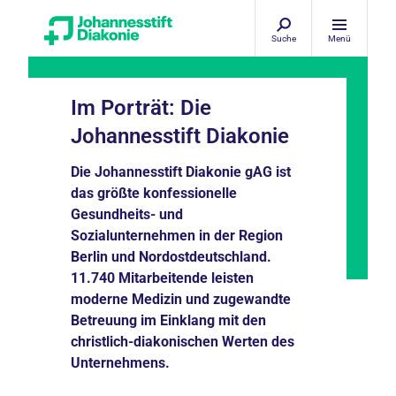
Suche
Menü
Empfohlener redaktioneller Inhalt
Im Porträt: Die
Johannesstift Diakonie
An dieser Stelle finden Sie einen externen
Inhalt von YouTube, der die Seite ergänzt.
Die Johannesstift Diakonie gAG ist
das größte konfessionelle
Marketing Cookies akzeptieren
Gesundheits- und
Ich bin damit einverstanden, dass mir externe Inhalte
Sozialunternehmen in der Region
angezeigt werden. Damit können personenbezogene
Berlin und Nordostdeutschland.
Daten an Drittplattformen übermittelt werden. Mehr dazu
in unserer
Datenschutzerklärung
.
11.740 Mitarbeitende leisten
moderne Medizin und zugewandte
Betreuung im Einklang mit den
christlich-diakonischen Werten des
Unternehmens.