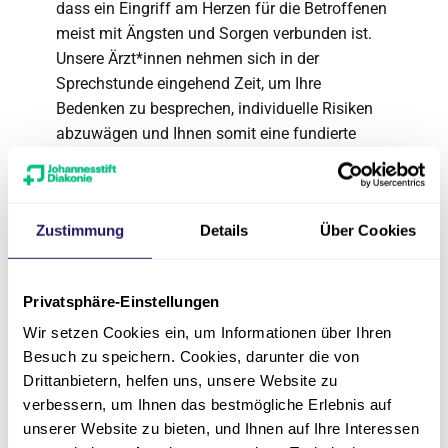
dass ein Eingriff am Herzen für die Betroffenen
meist mit Ängsten und Sorgen verbunden ist.
Unsere Ärzt*innen nehmen sich in der
Sprechstunde eingehend Zeit, um Ihre
Bedenken zu besprechen, individuelle Risiken
abzuwägen und Ihnen somit eine fundierte
Entscheidungsgrundlage zu bieten, der Sie
vertrauen können.
Unsere Leistungen im
Zustimmung
Details
Über Cookies
Überblick
Privatsphäre-Einstellungen
Zur Diagnose und Therapie der koronaren
Wir setzen Cookies ein, um Informationen über Ihren
Herzkrankheit kommen bei uns insbesondere
Besuch zu speichern. Cookies, darunter die von
folgende Verfahren zum Einsatz:
Drittanbietern, helfen uns, unsere Website zu
Elektrokardiogramm (EKG): Ruhe-EKG,
verbessern, um Ihnen das bestmögliche Erlebnis auf
Belastungs-EKG
unserer Website zu bieten, und Ihnen auf Ihre Interessen