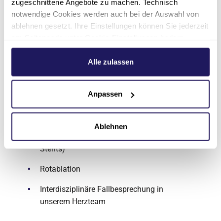
zugeschnittene Angebote zu machen. Technisch
Echokardiografie (Herzultraschall),
notwendige Cookies werden auch bei der Auswahl von
Stressechokardiografie, Perfusions-
ablehnen gesetzt. Ihre Einstellungen können Sie jederzeit
Echokardiografie
am Seitenende unter Cookie-Einstellungen ändern.
Weitere Informationen hierzu finden Sie in unserer
Magnetresonanztomografie (MRT)
Datenschutzerklärung
.
Alle zulassen
Computertomografie (CT)
Anpassen
Intravaskulärer Ultraschall (IVUS)
Herzkatheteruntersuchung
Ablehnen
PTCA (Einsatz von Ballontechnik und
Stents)
Rotablation
Interdisziplinäre Fallbesprechung in
unserem Herzteam