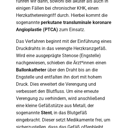
führen wir dann, sowohl bei akuter als auch in
einigen Fällen bei chronischer KHK, einen
Herzkathetereingriff durch. Hierbei kommt die
sogenannte
perkutane transluminale koronare
Angioplastie (PTCA)
zum Einsatz.
Das Verfahren beginnt mit der Einführung eines
Druckdrahts in das verengte Herzkranzgefäß.
Wird eine ausgeprägte Stenose (Engstelle)
nachgewiesen, schieben die Ärzt*innen einen
Ballonkatheter
über den Draht bis an die
Engstelle und entfalten ihn dort mit hohem
Druck. Dies erweitert die Verengung und
verbessert den Blutfluss. Um eine erneute
Verengung zu verhindern, wird anschließend
eine kleine Gefäßstütze aus Metall, der
sogenannte
Stent
, in das Blutgefäß
eingebracht. Dieser setzt Medikamente frei, um
sicherzustellen, dass das Gefäß offenbleibt.