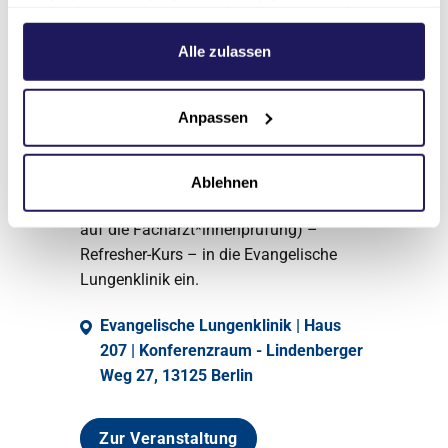
am Seitenende unter Cookie-Einstellungen ändern.
(Refresher-Kurs)-
Weitere Informationen hierzu finden Sie in unserer
Datenschutzerklärung
.
Alle zulassen
Vorbereitung auf die
Fachärzt*innenprüfung
Anpassen
26.11.2026
08:30
Wir laden Sie herzlich zu unserem
Ablehnen
Intensivkurs Pneumologie (Vorbereitung
auf die Fachärzt*innenprüfung) –
Refresher-Kurs – in die Evangelische
Lungenklinik ein.
Evangelische Lungenklinik | Haus
207 | Konferenzraum - Lindenberger
Weg 27, 13125 Berlin
Zur Veranstaltung