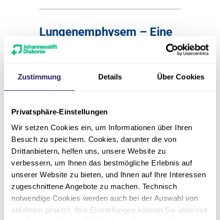
Lungenemphysem – Eine
Herausforderung für eine
bessere Atmung
Zustimmung
Details
Über Cookies
18.11.2026
17:30
SAVE THE DATE
Privatsphäre-Einstellungen
Wir setzen Cookies ein, um Informationen über Ihren
Cafe Jackle & Heidi - Bahnhofsplatz
Besuch zu speichern. Cookies, darunter die von
2, 17217 Penzlin
Drittanbietern, helfen uns, unsere Website zu
verbessern, um Ihnen das bestmögliche Erlebnis auf
Zur Veranstaltung
unserer Website zu bieten, und Ihnen auf Ihre Interessen
zugeschnittene Angebote zu machen. Technisch
notwendige Cookies werden auch bei der Auswahl von
ablehnen gesetzt. Ihre Einstellungen können Sie jederzeit
Intensivkurs Pneumologie