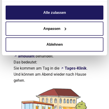
am Seitenende unter Cookie-Einstellungen ändern.
Weitere Informationen hierzu finden Sie in unserer
Datenschutzerklärung
.
Alle zulassen
Die Tages-Klinik
Anpassen
In unserer Tages-Klinik gibt es die gleichen
Behandlungen
wie in unserem Kranken-Haus.
Ablehnen
Aber in der Tages-Klinik werden die Menschen
ambulant
behandelt.
Das bedeutet:
Sie kommen am Tag in die
Tages-Klinik
.
Und können am Abend wieder nach Hause
gehen.