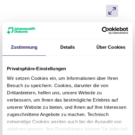
Ernährungs-Beratung
Gute
Ernährung
ist auch für ältere Menschen
Zustimmung
Details
Über Cookies
sehr wichtig.
Deshalb beraten wir ältere Menschen dazu:
Privatsphäre-Einstellungen
Welches Essen gesund ist.
Wir setzen Cookies ein, um Informationen über Ihren
Oder wie sie gesund kochen können.
Besuch zu speichern. Cookies, darunter die von
Drittanbietern, helfen uns, unsere Website zu
verbessern, um Ihnen das bestmögliche Erlebnis auf
unserer Website zu bieten, und Ihnen auf Ihre Interessen
zugeschnittene Angebote zu machen. Technisch
notwendige Cookies werden auch bei der Auswahl von
ablehnen gesetzt. Ihre Einstellungen können Sie jederzeit