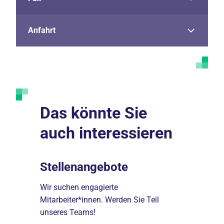
Anfahrt
Das könnte Sie
auch interessieren
Stellenangebote
Weiterb
Fachär
 Team im
Wir suchen engagierte
 Das
Mitarbeiter*innen. Werden Sie Teil
Weiterbild
unseres Teams!
Stand der 