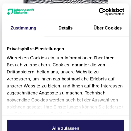
Pflegedirektorin
Zustimmung
Details
Über Cookies
Nadine Hanneke
Evangelische Elisabeth Klinik |
Privatsphäre-Einstellungen
Pflegedirektion
Wir setzen Cookies ein, um Informationen über Ihren
Besuch zu speichern. Cookies, darunter die von
030 2506-103
Drittanbietern, helfen uns, unsere Website zu
verbessern, um Ihnen das bestmögliche Erlebnis auf
nadine.hanneke(at)jsd.de
unserer Website zu bieten, und Ihnen auf Ihre Interessen
zugeschnittene Angebote zu machen. Technisch
notwendige Cookies werden auch bei der Auswahl von
ablehnen gesetzt. Ihre Einstellungen können Sie jederzeit
am Seitenende unter Cookie-Einstellungen ändern.
Weitere Informationen hierzu finden Sie in unserer
Kontakt
Datenschutzerklärung
.
Alle zulassen