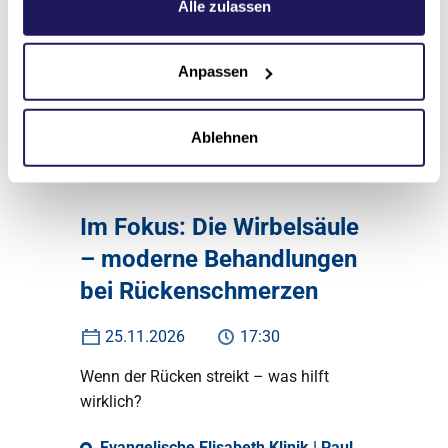
Datenschutzerklärung
.
Alle zulassen
Evangelische Elisabeth Klinik | Paul
Gerhardt Raum | Eingang 9 -
Lützowstraße 24, 10785 Berlin
Anpassen
Zur Veranstaltung
Ablehnen
Im Fokus: Die Wirbelsäule
– moderne Behandlungen
bei Rückenschmerzen
25.11.2026
17:30
Wenn der Rücken streikt – was hilft
wirklich?
Evangelische Elisabeth Klinik | Paul