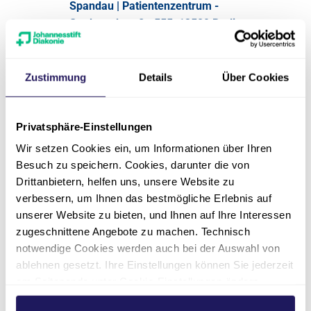
Spandau | Patientenzentrum -
Stadtrandstraße 555, 13589 Berlin
Zur Veranstaltung
Zustimmung
Details
Über Cookies
Privatsphäre-Einstellungen
Hüft- & Kniearthrose:
Wir setzen Cookies ein, um Informationen über Ihren
Moderne Endoprothetik
Besuch zu speichern. Cookies, darunter die von
mit künstlichen Gelenken
Drittanbietern, helfen uns, unsere Website zu
verbessern, um Ihnen das bestmögliche Erlebnis auf
22.10.2026
17:30
unserer Website zu bieten, und Ihnen auf Ihre Interessen
zugeschnittene Angebote zu machen. Technisch
Wir laden Sie herzlich zu unserem
notwendige Cookies werden auch bei der Auswahl von
Gesundheitsvortrag in die Evangelische
ablehnen gesetzt. Ihre Einstellungen können Sie jederzeit
Elisabeth Klinik zum Thema „Künstliche
am Seitenende unter Cookie-Einstellungen ändern.
Gelenke bei Hüft- und Kniearthrose“ ein.
Weitere Informationen hierzu finden Sie in unserer