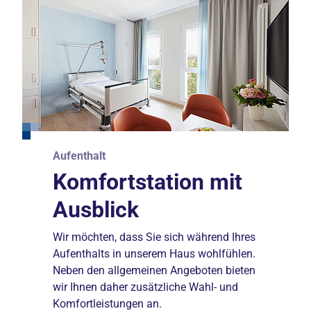
Aufenthalt
Medizin
Medizin
Komfortstation mit
Ratgeber
Ratgeber
Ausblick
Gefäßerkrankungen
Gelenkverschleiß
Wir möchten, dass Sie sich während Ihres
Mit dem Begriff ‚Gefäßerkrankungen‘
Stechende Schmerzen in den Gelenken,
Aufenthalts in unserem Haus wohlfühlen.
werden krankhafte Veränderungen der
Schwellungen, Entzündungen – typische
Neben den allgemeinen Angeboten bieten
Blutgefäße (Arterien und Venen)
Anzeichen für eine Arthrose. In vielen
wir Ihnen daher zusätzliche Wahl- und
bezeichnet. Erfahren Sie mehr zum
Fällen ist der Einsatz eines künstlichen
Komfortleistungen an.
Thema in unserem Ratgeber.
Gelenkes notwendig.