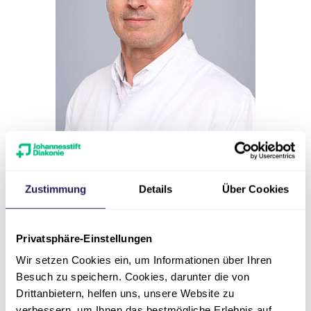
Zustimmung
Details
Über Cookies
Ärztlicher Direktor, Chefarzt
PD Dr. med. Enrique Lopez
Hänninen
Privatsphäre-Einstellungen
Wir setzen Cookies ein, um Informationen über Ihren
Martin Luther Krankenhaus | Klinik
Besuch zu speichern. Cookies, darunter die von
für Radiologie und Nuklearmedizin
Drittanbietern, helfen uns, unsere Website zu
verbessern, um Ihnen das bestmögliche Erlebnis auf