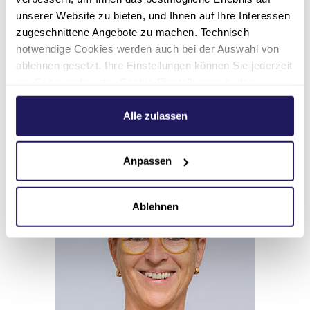
Facharzt für Radiologie
unserer Website zu bieten, und Ihnen auf Ihre Interessen
zugeschnittene Angebote zu machen. Technisch
030 8955-3411
notwendige Cookies werden auch bei der Auswahl von
ablehnen gesetzt. Ihre Einstellungen können Sie jederzeit
radiologie.martin-
am Seitenende unter Cookie-Einstellungen ändern.
luther(at)jsd.de
Weitere Informationen hierzu finden Sie in unserer
030 8955-3473
Datenschutzerklärung
.
Alle zulassen
Anpassen
Ablehnen