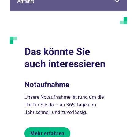
Anfahrt
Das könnte Sie
auch interessieren
Notaufnahme
Gefäßm
thalt im
Unsere Notaufnahme ist rund um die
Wir decken
on der
Uhr für Sie da – an 365 Tagen im
bei der Be
.
Jahr schnell und zuverlässig.
des Gefäßs
Mehr erfahren
Mehr er