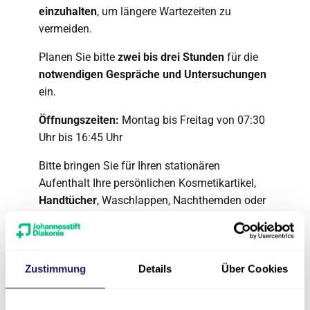
einzuhalten
, um längere Wartezeiten zu
vermeiden.
Planen Sie bitte
zwei bis drei Stunden
für die
notwendigen Gespräche und Untersuchungen
ein.
Öffnungszeiten:
Montag bis Freitag von 07:30
Uhr bis 16:45 Uhr
Bitte bringen Sie für Ihren stationären
Aufenthalt Ihre persönlichen Kosmetikartikel,
Handtücher
, Waschlappen, Nachthemden oder
Schlafanzüge zum Wechseln, einen
Morgenrock oder Bademantel und stabile
Schuhe, gegebenenfalls auch saubere
Zustimmung
Details
Über Cookies
Sportschuhe, als Hausschuhersatz mit.
Denken Sie bitte auch an der Witterung