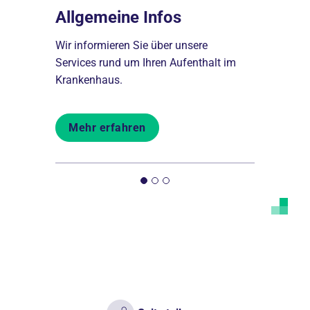
sorge
Allgemeine Infos
Soziald
Wir informieren Sie über unsere
Wir bieten 
eßende
Services rund um Ihren Aufenthalt im
deren Ange
Krankenhaus.
Information
Mehr erfahren
Mehr er