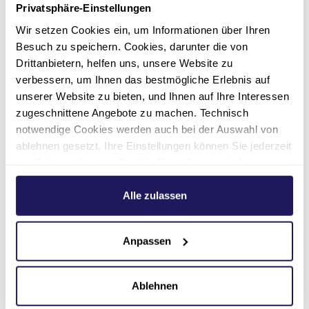
angepasste
Straßenkleidung
. Wir haben einen
Privatsphäre-Einstellungen
sehr schönen Garten, der zu einem Spaziergang
Wir setzen Cookies ein, um Informationen über Ihren
oder einem Sonnenbad einlädt. Jungen Eltern
Besuch zu speichern. Cookies, darunter die von
leihen wir gerne einen
Kinderwagen für den
Drittanbietern, helfen uns, unsere Website zu
ersten Spaziergang
auf unserem Gelände.
verbessern, um Ihnen das bestmögliche Erlebnis auf
unserer Website zu bieten, und Ihnen auf Ihre Interessen
Was muss ich mitbringen?
zugeschnittene Angebote zu machen. Technisch
notwendige Cookies werden auch bei der Auswahl von
Bitte denken Sie an folgenden Unterlagen:
ablehnen gesetzt. Ihre Einstellungen können Sie jederzeit
am Seitenende unter Cookie-Einstellungen ändern.
gültige Versicherungskarte
Weitere Informationen hierzu finden Sie in unserer
gültiger Personalausweis
Datenschutzerklärung
.
Alle zulassen
Krankenhauseinweisung
Anpassen
Kostenübernahme Ihrer Versicherung
Röntgenbilder und weitere ärztliche
Ablehnen
Unterlagen früherer Behandlungen