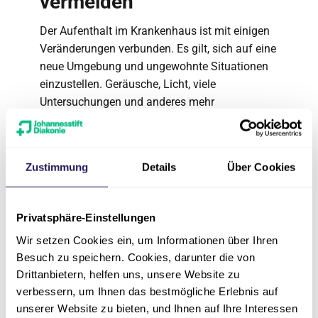
vermeiden
Der Aufenthalt im Krankenhaus ist mit einigen
Veränderungen verbunden. Es gilt, sich auf eine
neue Umgebung und ungewohnte Situationen
einzustellen. Geräusche, Licht, viele
Untersuchungen und anderes mehr
beeinträchtigen zudem die Ruhe. Trotz aller
Vorsorge und systematischer Identifizierung
von Sturzrisikofaktoren können Stürze im
Zustimmung
Details
Über Cookies
Krankenhaus somit leider schneller als zu
Hause vorkommen.
Privatsphäre-Einstellungen
Unser Ziel ist es, Stürze im Krankenhaus zu
vermeiden. Deshalb bieten wir allen
Wir setzen Cookies ein, um Informationen über Ihren
sturzgefährdeten (und interessierten)
Besuch zu speichern. Cookies, darunter die von
Patient*innen und deren Angehörigen eine
Drittanbietern, helfen uns, unsere Website zu
Beratung über Risikofaktoren und bewährte
verbessern, um Ihnen das bestmögliche Erlebnis auf
Maßnahmen zur Sturzvermeidung an. Gern
unserer Website zu bieten, und Ihnen auf Ihre Interessen