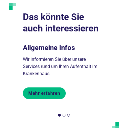
Das könnte Sie
auch interessieren
Allgemeine Infos
Aufenth
Wir informieren Sie über unsere
Alle Infor
e.
Services rund um Ihren Aufenthalt im
Martin Lut
ms!
Krankenhaus.
Aufnahme b
Mehr erfahren
Mehr er