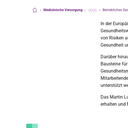
›
Medizinische Versorgung
›
···
›
Betriebliches 
Startseite
In der Europä
Gesundheitswe
von Risiken a
Gesundheit un
Darüber hinau
Bausteine für
Gesundheitsm
Mitarbeitende
unterstützt w
Das Martin L
erhalten und 