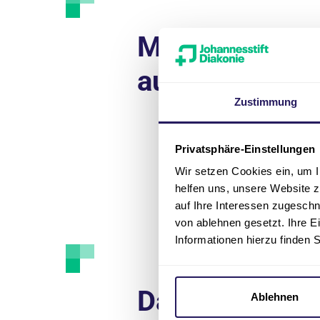
Maßnahmen
auf einen Blic
Zustimmung
Privatsphäre-Einstellungen
Wir setzen Cookies ein, um I
helfen uns, unsere Website z
auf Ihre Interessen zugesch
von ablehnen gesetzt. Ihre E
Informationen hierzu finden 
Das könnte Si
Ablehnen