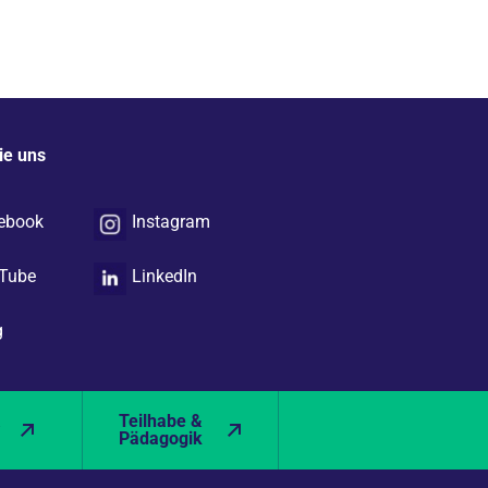
ie uns
ebook
Instagram
Tube
LinkedIn
g
&
Teilhabe &
Pädagogik