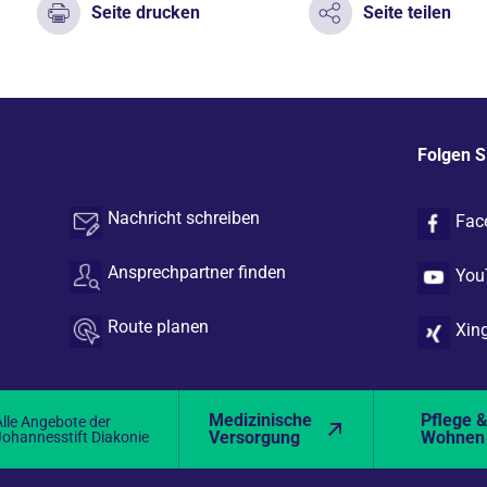
Seite drucken
Seite teilen
Folgen S
Nachricht schreiben
Fac
Ansprechpartner finden
You
Route planen
Xin
Medizinische
Pflege 
Alle Angebote der
Versorgung
Wohnen
Johannesstift Diakonie