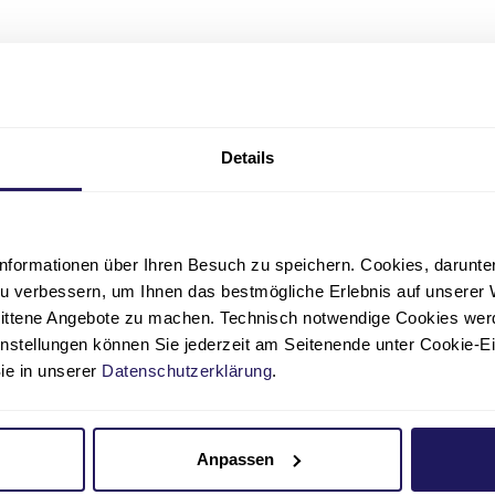
Arbeitsbedingungen und Work-Life-Balance
k
Sport, Ernährung und Weiterbildung
Details
Betriebsärztlicher Dienst, Sozialberatung und
nformationen über Ihren Besuch zu speichern. Cookies, darunter 
u verbessern, um Ihnen das bestmögliche Erlebnis auf unserer 
nittene Angebote zu machen. Technisch notwendige Cookies wer
instellungen können Sie jederzeit am Seitenende unter Cookie-E
Sie in unserer
Datenschutzerklärung
.
e auch interessieren
Anpassen