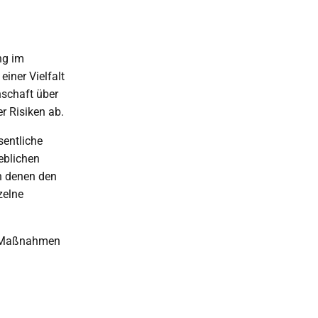
ng im
iner Vielfalt
nschaft über
r Risiken ab.
sentliche
eblichen
n denen den
zelne
e Maßnahmen