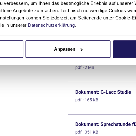
pdf
·
8 MB
u verbessern, um Ihnen das bestmögliche Erlebnis auf unserer 
nittene Angebote zu machen. Technisch notwendige Cookies wer
instellungen können Sie jederzeit am Seitenende unter Cookie-E
Sie in unserer
Datenschutzerklärung
.
Flyer: Komplementärmediz
pdf
·
2 MB
Anpassen
Flyer: Psychoonkologie
pdf
·
2 MB
Dokument: G-Lacc Studie
pdf
·
165 KB
Dokument: Sprechstunde fü
pdf
·
351 KB