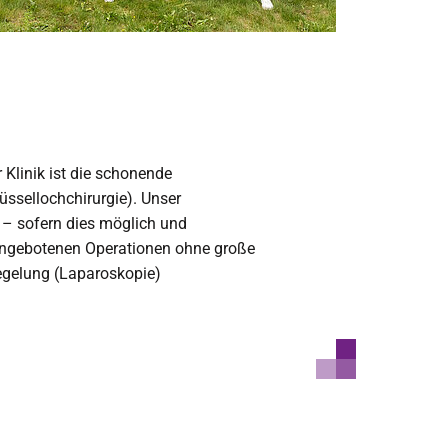
Klinik ist die schonende
üssellochchirurgie). Unser
 – sofern dies möglich und
e angebotenen Operationen ohne große
iegelung (Laparoskopie)