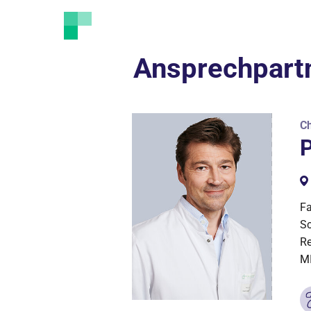
Ansprechpart
Ch
P
Fa
Sc
Re
MI