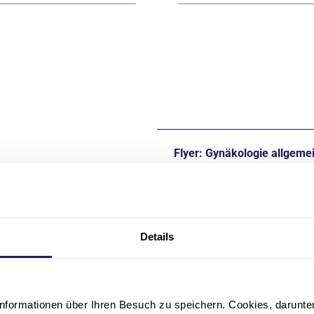
Flyer: Gynäkologie allgeme
pdf
·
2 MB
Flyer: Endometriosezentru
Details
pdf
·
6 MB
Flyer: Brustzentrum
nformationen über Ihren Besuch zu speichern. Cookies, darunter 