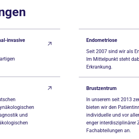
ungen
al-invasive
Endometriose
Seit 2007 sind wir als E
artigen
Im Mittelpunkt steht dab
Erkrankung.
Brustzentrum
utschen
In unserem seit 2013 zer
 Gynäkologischen
bieten wir den Patientin
iagnostik und
individuelle und vor all
näkologischen
enger interdisziplinäre
Fachabteilungen an.