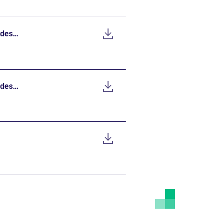
 des…
 des…