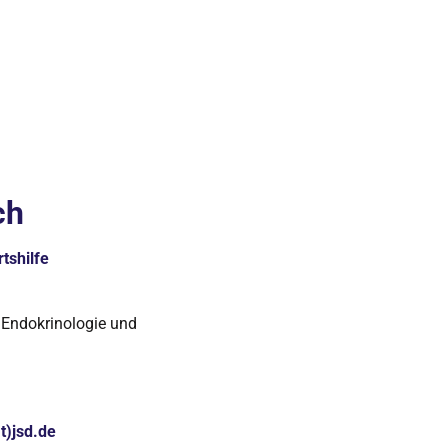
ch
tshilfe
 Endokrinologie und
t)jsd.de