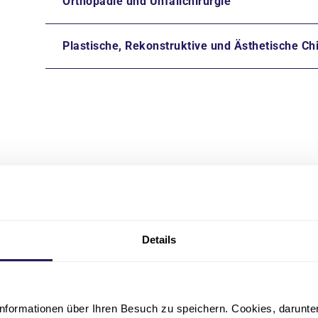
Orthopädie und Unfallchirurgie
Plastische, Rekonstruktive und Ästhetische Ch
Patienteninformation für 
pdf
·
245 KB
Details
Ablauf des OP-Tages
nformationen über Ihren Besuch zu speichern. Cookies, darunter 
pdf
·
112 KB