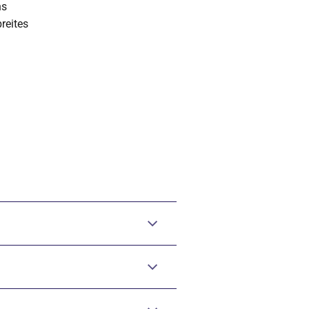
ns
reites