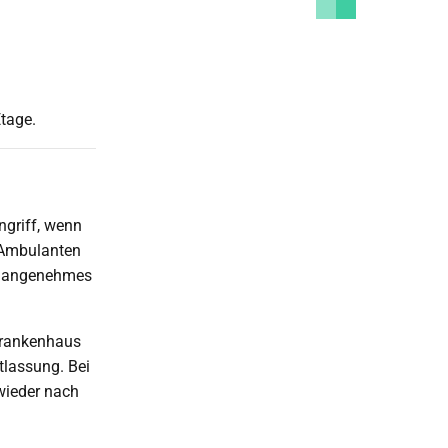
Etage.
ngriff, wenn
 Ambulanten
in angenehmes
 Krankenhaus
tlassung. Bei
wieder nach