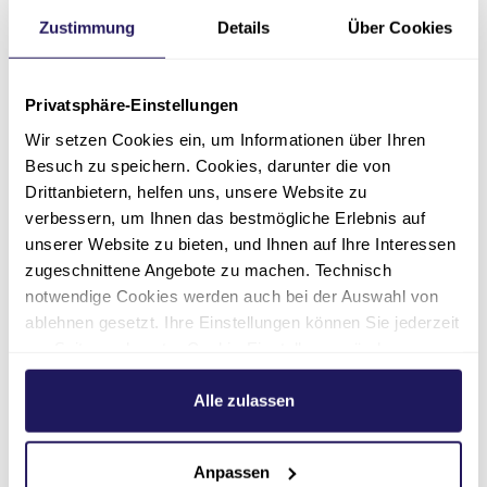
5/5
Zustimmung
Details
Über Cookies
05.08.2026
Ich habe mich sehr wohl als Patient gefühlt. Bei
mir wurde das Kreuzband operiert. Ich empfand
Privatsphäre-Einstellungen
das Krankenhaus als sehr angenehm und sehr
Wir setzen Cookies ein, um Informationen über Ihren
organisiert.
Besuch zu speichern. Cookies, darunter die von
Drittanbietern, helfen uns, unsere Website zu
Klinik für Orthopädie und Unfallchirurgie
verbessern, um Ihnen das bestmögliche Erlebnis auf
unserer Website zu bieten, und Ihnen auf Ihre Interessen
zugeschnittene Angebote zu machen. Technisch
notwendige Cookies werden auch bei der Auswahl von
ablehnen gesetzt. Ihre Einstellungen können Sie jederzeit
5/5
am Seitenende unter Cookie-Einstellungen ändern.
05.08.2026
Weitere Informationen hierzu finden Sie in unserer
Der Aufenthalt in der Komfortstation war
Datenschutzerklärung
.
Alle zulassen
perfekt.
Klinik für Orthopädie und Unfallchirurgie
Anpassen