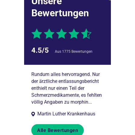
Unsere
Bewertungen
4.5/5
Aus 1775 Bewertungen
den. Die
Rundum alles hervorragend. Nur
Medizinische 
vorstehenden
der ärztliche entlassungsbericht
adäquat und d
le Mitarbeiter
enthielt nur einen Teil der
entsprechend,
owie alle Ärzte
Schmerzmedikamente, es fehlten
und Transpare
en e...
völlig Angaben zu morphin...
Martin Luther Krankenhaus
Alle Bewertungen