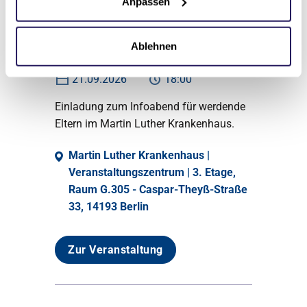
Eltern (vor Ort und
Anpassen
Live@Instagram) -
Montags
Ablehnen
21.09.2026
18:00
Einladung zum Infoabend für werdende
Eltern im Martin Luther Krankenhaus.
Martin Luther Krankenhaus |
Veranstaltungszentrum | 3. Etage,
Raum G.305 - Caspar-Theyß-Straße
33, 14193 Berlin
Zur Veranstaltung