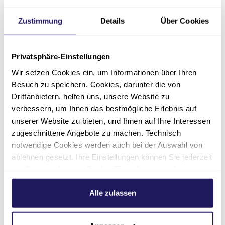
16.09.2026
16:00
Wir laden Sie herzlich zu unserem
Zustimmung
Details
Über Cookies
Gesundheitsvortrag im Martin Luther
Krankenhaus zum Thema „Moderne
Privatsphäre-Einstellungen
Sprunggelenksendoprothesen – Neue
Wege zur schmerzfreien Mobilität " ein.
Wir setzen Cookies ein, um Informationen über Ihren
Besuch zu speichern. Cookies, darunter die von
Martin Luther Krankenhaus |
Drittanbietern, helfen uns, unsere Website zu
Veranstaltungszentrum | 3. Etage,
verbessern, um Ihnen das bestmögliche Erlebnis auf
Raum G.311 - Caspar-Theyß-Straße
unserer Website zu bieten, und Ihnen auf Ihre Interessen
33, 14193 Berlin
zugeschnittene Angebote zu machen. Technisch
notwendige Cookies werden auch bei der Auswahl von
ablehnen gesetzt. Ihre Einstellungen können Sie jederzeit
Zur Veranstaltung
am Seitenende unter Cookie-Einstellungen ändern.
Weitere Informationen hierzu finden Sie in unserer
Datenschutzerklärung
.
Alle zulassen
Infoabend für werdende