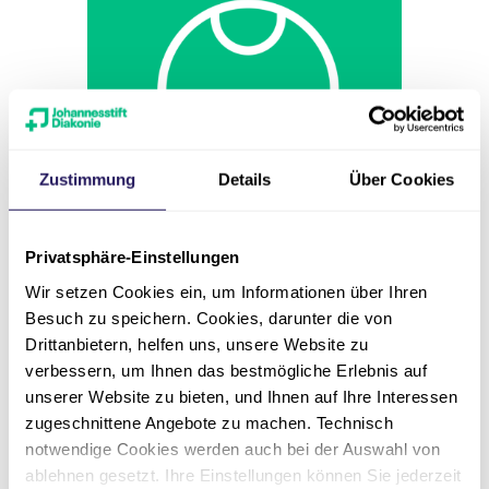
Nicht-ärztliche Heilberufe
Zustimmung
Details
Über Cookies
Medizinische *r
Fachangestellte *r MFA für
Privatsphäre-Einstellungen
das Ambulantes
Wir setzen Cookies ein, um Informationen über Ihren
Operationszentrum
Besuch zu speichern. Cookies, darunter die von
Drittanbietern, helfen uns, unsere Website zu
Eintrittsdatum
verbessern, um Ihnen das bestmögliche Erlebnis auf
nächstmöglich
unserer Website zu bieten, und Ihnen auf Ihre Interessen
zugeschnittene Angebote zu machen. Technisch
Stellenumfang
notwendige Cookies werden auch bei der Auswahl von
Vollzeit oder Teilzeit
ablehnen gesetzt. Ihre Einstellungen können Sie jederzeit