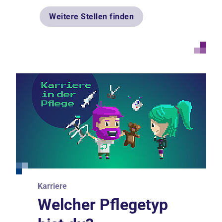
Weitere Stellen finden
Karriere
Karriere & Bildung
Karriere & Bildung
Welcher Pflegetyp
Darum
Fort- und