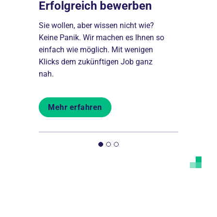
Erfolgreich bewerben
Ausbild
ng
Sie wollen, aber wissen nicht wie?
Von der Pik
ns über
Keine Panik. Wir machen es Ihnen so
Schulen bil
chkraft,
einfach wie möglich. Mit wenigen
aus und beg
*r.
Klicks dem zukünftigen Job ganz
Menschen b
nah.
Mehr er
Mehr erfahren