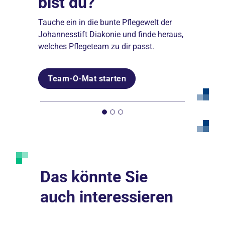
bist du?
Johannesstift
Weiterbildungen
Diakonie
Tauche ein in die bunte Pflegewelt der
Unsere Akademien eröffnen Ihnen die
Johannesstift Diakonie und finde heraus,
Möglichkeit, sich beruflich
Umfassende Benefits und finanzielle
welches Pflegeteam zu dir passt.
weiterzuentwickeln.
Sicherheit: Bei einem großen
diakonischen Träger zu arbeiten lohnt
sich für Sie.
Team-O-Mat starten
Mehr erfahren
Mehr erfahren
Das könnte Sie
auch interessieren