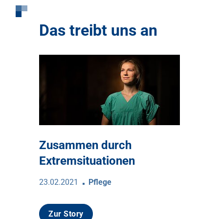
Das treibt uns an
itten
Zusammen durch
Viel Ze
Extremsituationen
18.08.2020
23.02.2021
Pflege
Zur Sto
Zur Story