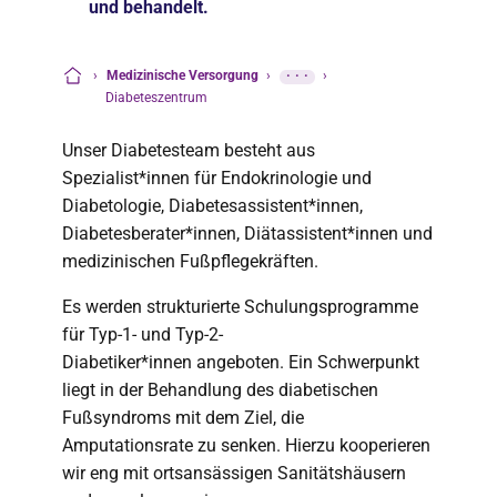
und behandelt.
›
Medizinische Versorgung
›
···
›
Startseite
Diabeteszentrum
Unser Diabetesteam besteht aus
Spezialist*innen für Endokrinologie und
Diabetologie, Diabetesassistent*innen,
Diabetesberater*innen, Diätassistent*innen und
medizinischen Fußpflegekräften.
Es werden strukturierte Schulungsprogramme
für Typ-1- und Typ-2-
Diabetiker*innen angeboten. Ein Schwerpunkt
liegt in der Behandlung des diabetischen
Fußsyndroms mit dem Ziel, die
Amputationsrate zu senken. Hierzu kooperieren
wir eng mit ortsansässigen Sanitätshäusern