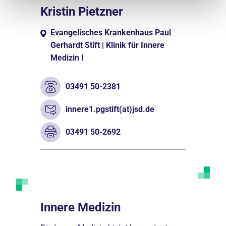
Kristin Pietzner
Evangelisches Krankenhaus Paul
Gerhardt Stift | Klinik für Innere
Medizin I
03491 50-2381
innere1.pgstift(at)jsd.de
03491 50-2692
nahme
Innere Medizin
Angiolo