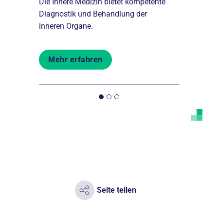
fnahme
Die Innere Medizin bietet kompetente
Wir bieten
us Paul
Diagnostik und Behandlung der
Therapie be
inneren Organe.
Gefäßerkra
Mehr erfahren
Mehr er
Seite teilen