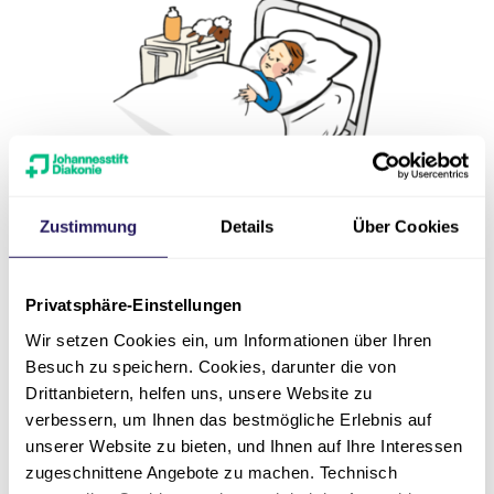
Zustimmung
Details
Über Cookies
Das Geriatrie-Zentrum
Die Geriatrie ist eine besondere Abteilung
Privatsphäre-Einstellungen
für ältere Menschen.
Wir setzen Cookies ein, um Informationen über Ihren
Die Ärzte dort wissen viel:
Besuch zu speichern. Cookies, darunter die von
Über die Krankheiten von älteren Menschen.
Drittanbietern, helfen uns, unsere Website zu
Und was gegen die Krankheiten getan werden
verbessern, um Ihnen das bestmögliche Erlebnis auf
kann
unserer Website zu bieten, und Ihnen auf Ihre Interessen
In der Tages-Klinik können ältere Menschen
zugeschnittene Angebote zu machen. Technisch
auch Hilfe bekommen.