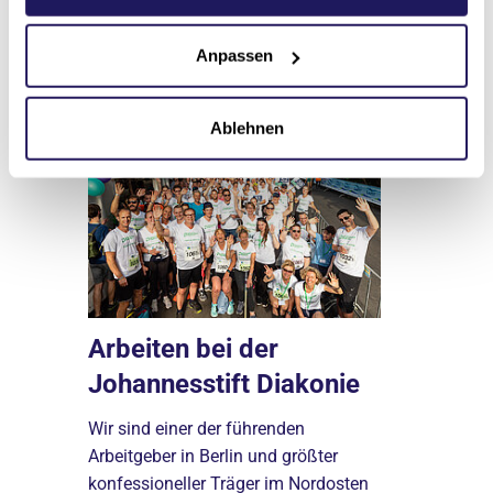
Das könnte Sie
Anpassen
auch interessieren
Ablehnen
 per
Arbeiten bei der
Ausbild
Johannesstift Diakonie
Johanne
Wir sind einer der führenden
Von der Pik
ende
Arbeitgeber in Berlin und größter
Schulen bil
len aber
konfessioneller Träger im Nordosten
aus und beg