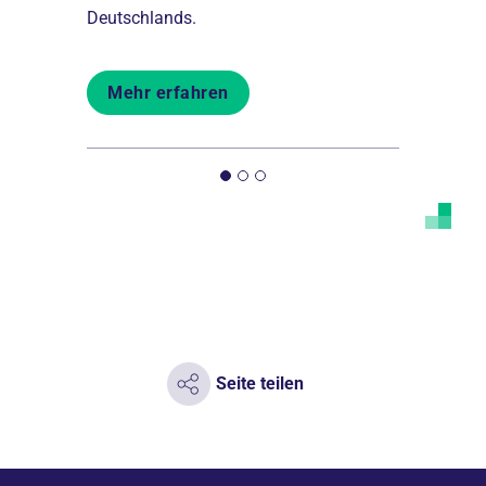
Deutschlands.
Menschen b
Mehr erfahren
Mehr er
Seite teilen