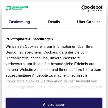
Urologie (Torgau)
Zustimmung
Details
Über Cookies
Privatsphäre-Einstellungen
Stellenangebote
Wir setzen Cookies ein, um Informationen über Ihren
Besuch zu speichern. Cookies, darunter die von
Es wurden keine Stellenangebote
Drittanbietern, helfen uns, unsere Website zu
gefunden.
verbessern, um Ihnen das bestmögliche Erlebnis auf
unserer Website zu bieten, und Ihnen auf Ihre Interessen
zugeschnittene Angebote zu machen. Technisch
notwendige Cookies werden auch bei der Auswahl von
Weitere Stellen finden
ablehnen gesetzt. Ihre Einstellungen können Sie jederzeit
am Seitenende unter Cookie-Einstellungen ändern.
Weitere Informationen hierzu finden Sie in unserer
Datenschutzerklärung
.
Alle zulassen