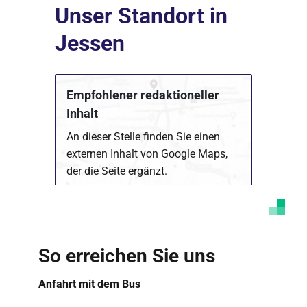
Unser Standort in
Jessen
Empfohlener redaktioneller
Inhalt
An dieser Stelle finden Sie einen
externen Inhalt von Google Maps,
der die Seite ergänzt.
Marketing Cookies akzeptieren
Ich bin damit einverstanden, dass mir externe
Inhalte angezeigt werden. Damit können
So erreichen Sie uns
personenbezogene Daten an Drittplattformen
übermittelt werden. Mehr dazu in unserer
Datenschutzerklärung
.
Anfahrt mit dem Bus