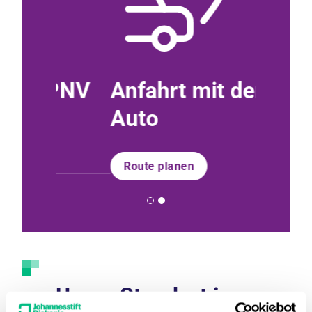
ÖPNV
Anfahrt mit dem
Anfa
Auto
Route p
Route planen