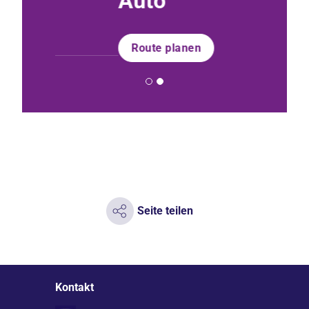
Auto
Route p
Route planen
Seite teilen