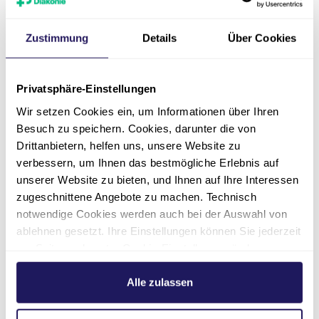
Unser Standort in
Wittenberg
Zustimmung
Details
Über Cookies
Empfohlener redaktioneller
Privatsphäre-Einstellungen
Inhalt
Wir setzen Cookies ein, um Informationen über Ihren
An dieser Stelle finden Sie einen
Besuch zu speichern. Cookies, darunter die von
Drittanbietern, helfen uns, unsere Website zu
externen Inhalt von Google Maps,
verbessern, um Ihnen das bestmögliche Erlebnis auf
der die Seite ergänzt.
unserer Website zu bieten, und Ihnen auf Ihre Interessen
Marketing Cookies akzeptieren
zugeschnittene Angebote zu machen. Technisch
notwendige Cookies werden auch bei der Auswahl von
Ich bin damit einverstanden, dass mir externe
ablehnen gesetzt. Ihre Einstellungen können Sie jederzeit
Inhalte angezeigt werden. Damit können
So erreichen Sie uns
personenbezogene Daten an Drittplattformen
am Seitenende unter Cookie-Einstellungen ändern.
übermittelt werden. Mehr dazu in unserer
Weitere Informationen hierzu finden Sie in unserer
Datenschutzerklärung
.
Anfahrt mit dem Bus
Datenschutzerklärung
.
Alle zulassen
Bus 300, Bus 301 bis Haltestelle Paul-