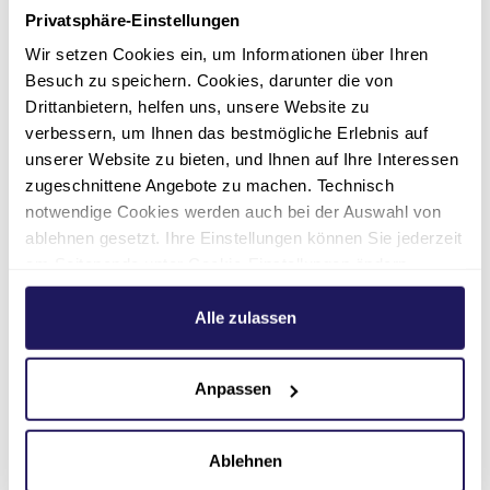
und
Jugendlichen
.
Privatsphäre-Einstellungen
Wir setzen Cookies ein, um Informationen über Ihren
Zum Beispiel:
Besuch zu speichern. Cookies, darunter die von
Wenn das Herz bei Babys nicht richtig
Drittanbietern, helfen uns, unsere Website zu
schlägt.
verbessern, um Ihnen das bestmögliche Erlebnis auf
unserer Website zu bieten, und Ihnen auf Ihre Interessen
Wenn kleine Kinder Herz-Schmerzen
zugeschnittene Angebote zu machen. Technisch
haben.
notwendige Cookies werden auch bei der Auswahl von
Oder wenn Jugendliche
Leistungs-
ablehnen gesetzt. Ihre Einstellungen können Sie jederzeit
Sport
machen wollen.
am Seitenende unter Cookie-Einstellungen ändern.
Dabei wird untersucht:
Weitere Informationen hierzu finden Sie in unserer
Datenschutzerklärung
.
Alle zulassen
Ob die Jugendlichen gesund sind.
Und ob sie
fit
sind.
Anpassen
Ablehnen