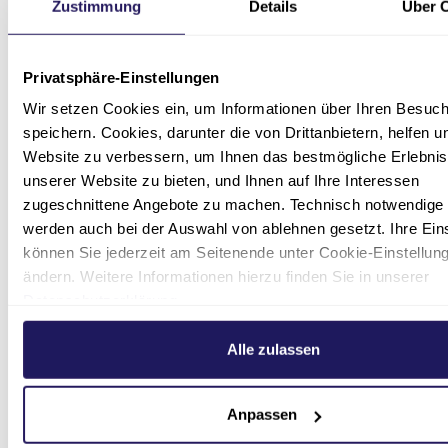
möchten, können Sie Cookies für Conversion-
Zustimmung
Details
Über 
Tracking deaktivieren, indem Sie in Ihren
Browser-Einstellungen festlegen, dass Cookies
Privatsphäre-Einstellungen
von der entsprechenden Domain blockiert
werden: Google AdWords:
Wir setzen Cookies ein, um Informationen über Ihren Besuc
googleadservices.com
speichern. Cookies, darunter die von Drittanbietern, helfen u
Website zu verbessern, um Ihnen das bestmögliche Erlebnis
YouTube und DoubleClick
unserer Website zu bieten, und Ihnen auf Ihre Interessen
zugeschnittene Angebote zu machen. Technisch notwendige
Auf unserer Website sind Videos von YouTube,
werden auch bei der Auswahl von ablehnen gesetzt. Ihre Ein
ein Service der Google Ireland Ltd., Gordon
können Sie jederzeit am Seitenende unter Cookie-Einstellun
House, Barrow Street, Dublin 4, Ireland
ändern. Weitere Informationen hierzu finden Sie in unserer
eingebunden. Wir nutzen den Dienst von
Datenschutzerklärung
.
YouTube, um unsere Website ansprechend zu
gestalten und unseren Nutzern Informationen
Alle zulassen
mittels Videos besonders anschaulich zu
vermitteln (Art. 6 Abs. 1 S. 1 f) DSGVO; § 6 Nr. 4
DSG-EKD).
Anpassen