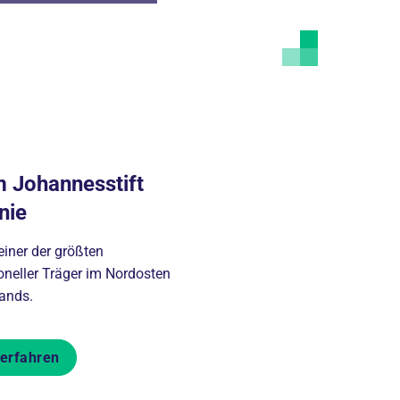
 Johannesstift
nie
einer der größten
oneller Träger im Nordosten
ands.
erfahren