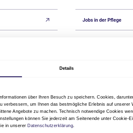
Jobs in der Pflege
Jobs in Nicht-Ärztliche
Darum Krankenhaus Pau
Details
Freiwiligendienste & Pr
nformationen über Ihren Besuch zu speichern. Cookies, darunter 
achärzt*innen
u verbessern, um Ihnen das bestmögliche Erlebnis auf unserer 
nittene Angebote zu machen. Technisch notwendige Cookies wer
instellungen können Sie jederzeit am Seitenende unter Cookie-E
Sie in unserer
Datenschutzerklärung
.