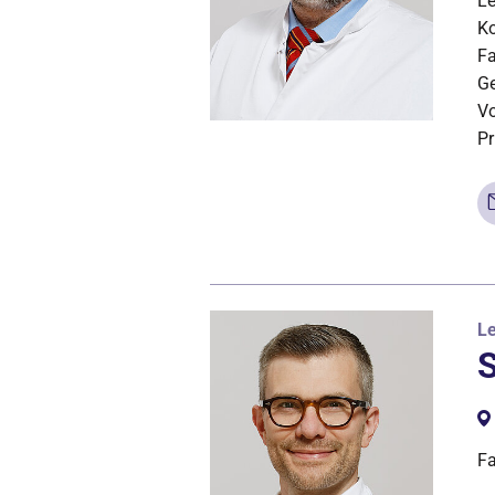
Le
Ko
Fa
Ge
Vo
Pr
Le
S
Fa