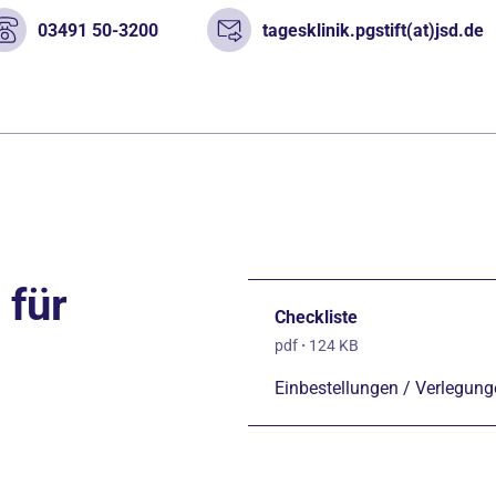
03491 50-3200
tagesklinik.pgstift(at)jsd.de
 für
Checkliste
pdf
·
124 KB
Einbestellungen / Verlegun