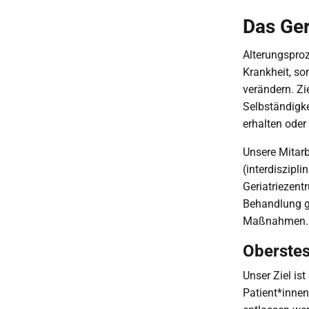
Das Ger
Alterungspro
Krankheit, so
verändern. Zie
Selbständigke
erhalten ode
Unsere Mitarb
(interdiszipl
Geriatriezentr
Behandlung ger
Maßnahmen.
Oberstes
Unser Ziel is
Patient*inne