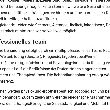
den können. Mittels spezieller Diagnostik, individuellen Therap
 und Betreuungsmöglichkeiten können wir weitere Gesundheitss
bensqualität beeinträchtigen, verhindern und bei chronischen Kr
it im Alltag erhalten bzw. fördern.
leitende Leiden wie Schmerz, Atemnot, Übelkeit, Inkontinenz, D
samkeit minimieren wir, so weit wie möglich.
fessionelles Team
che Behandlung erfolgt durch ein multiprofessionelles Team: Fa
r Weiterbildung (Geriater), Pflegende, Ergotherapeut*innen,
eut*innen, Logopäd*innen und Psycholog*innen arbeiten eng ve
n speziell auf die Bedürfnisse der Patient*innen eingerichteten
mern und Therapieräumen. Die Behandlungsplanung erfolgt wöc
nferenz.
nnen werden physio- und ergotherapeutisch, logopädisch und be
h behandelt. Zudem zielen aktivierende pflegerische Maßnahme
zw. den Erhalt größtmöglicher Selbstständigkeit und Mobilität hi