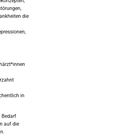
iekonzepten,
törungen,
ankheiten die
epressionen,
chärzt*innen
rzahnt
hentlich in
i Bedarf
n auf die
n.