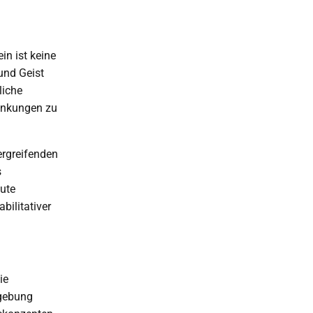
n ist keine
und Geist
liche
rankungen zu
ergreifenden
s
kute
bilitativer
ie
mgebung