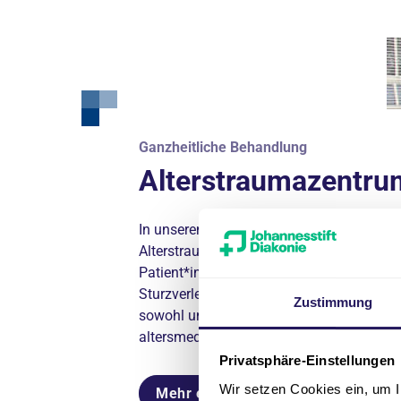
Ganzheitliche Behandlung
Alterstraumazentru
In unserem zertifizierten
Alterstraumazentrum (ATZ) werden
Patient*innen ab 70 Jahren nach
Sturzverletzungen ganzheitlich versorgt -
Zustimmung
sowohl unfallchirurgisch als auch
altersmedizinisch.
Privatsphäre-Einstellungen
Wir setzen Cookies ein, um I
Mehr erfahren