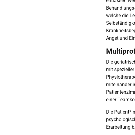
entlassen wer
Behandlungs-
welche die Le
Selbständigke
Krankheitsbeg
Angst und Ein
Multipro
Die geriatris
mit spezielle
Physiotherap
miteinander i
Patientenzim
einer Teamko
Die Patient*i
psychologisc
Erarbeitung b