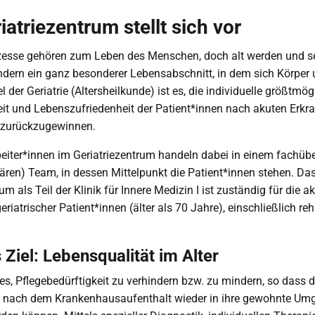
iatriezentrum stellt sich vor
zesse gehören zum Leben des Menschen, doch alt werden und sei
ndern ein ganz besonderer Lebensabschnitt, in dem sich Körper 
l der Geriatrie (Altersheilkunde) ist es, die individuelle größtmög
it und Lebenszufriedenheit der Patient*innen nach akuten Erk
r zurückzugewinnen.
eiter*innen im Geriatriezentrum handeln dabei in einem fachüb
inären) Team, in dessen Mittelpunkt die Patient*innen stehen. Da
um als Teil der Klinik für Innere Medizin I ist zuständig für die a
iatrischer Patient*innen (älter als 70 Jahre), einschließlich reha
 Ziel: Lebensqualität im Alter
t es, Pflegebedürftigkeit zu verhindern bzw. zu mindern, so dass d
n nach dem Krankenhausaufenthalt wieder in ihre gewohnte U