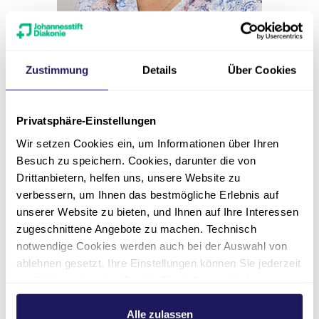
Zustimmung
Details
Über Cookies
Sekretariat
Privatsphäre-Einstellungen
Janine Friedrich
Wir setzen Cookies ein, um Informationen über Ihren
Besuch zu speichern. Cookies, darunter die von
Evangelisches Krankenhaus Paul
Drittanbietern, helfen uns, unsere Website zu
Gerhardt Stift | Klinik für Innere
verbessern, um Ihnen das bestmögliche Erlebnis auf
Medizin III (Kardiologie &
unserer Website zu bieten, und Ihnen auf Ihre Interessen
Angiologie)
zugeschnittene Angebote zu machen. Technisch
notwendige Cookies werden auch bei der Auswahl von
03491 50-2601
ablehnen gesetzt. Ihre Einstellungen können Sie jederzeit
am Seitenende unter Cookie-Einstellungen ändern.
janine.friedrich(at)jsd.de
Weitere Informationen hierzu finden Sie in unserer
Datenschutzerklärung
.
Alle zulassen