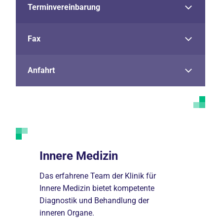
Terminvereinbarung
Fax
Anfahrt
Innere Medizin
Hämato
e ist
Das erfahrene Team der Klinik für
Erkrankunge
 365
Innere Medizin bietet kompetente
blutbilden
erlässig
Diagnostik und Behandlung der
Tumorerkr
inneren Organe.