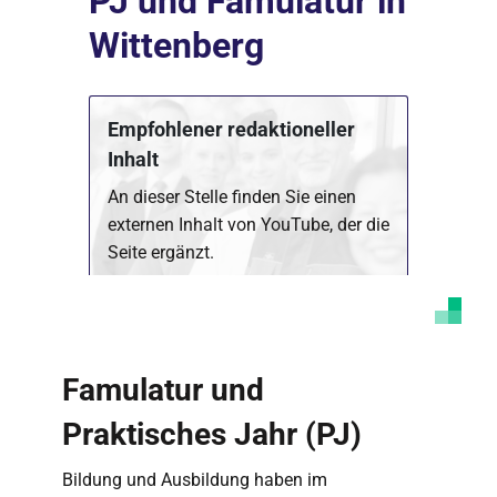
PJ und Famulatur in
Wittenberg
Empfohlener redaktioneller
Inhalt
An dieser Stelle finden Sie einen
externen Inhalt von YouTube, der die
Seite ergänzt.
Marketing Cookies akzeptieren
Ich bin damit einverstanden, dass mir externe
Inhalte angezeigt werden. Damit können
Famulatur und
personenbezogene Daten an Drittplattformen
übermittelt werden. Mehr dazu in unserer
Datenschutzerklärung
.
Praktisches Jahr (PJ)
Bildung und Ausbildung haben im