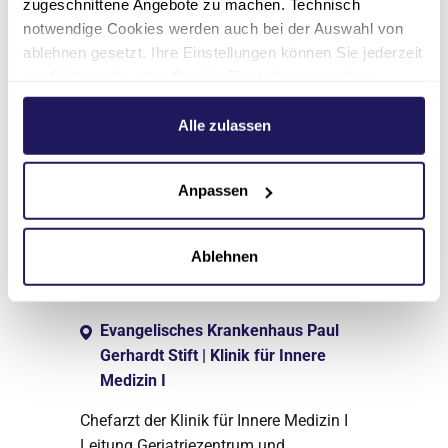
zugeschnittene Angebote zu machen. Technisch
notwendige Cookies werden auch bei der Auswahl von
ablehnen gesetzt. Ihre Einstellungen können Sie jederzeit
am Seitenende unter Cookie-Einstellungen ändern.
Weitere Informationen hierzu finden Sie in unserer
Datenschutzerklärung
.
Alle zulassen
Anpassen
Chefarzt
Apl. Prof. Dr. med. Peter
Ablehnen
Michael Jehle
Evangelisches Krankenhaus Paul
Gerhardt Stift | Klinik für Innere
Medizin I
Chefarzt der Klinik für Innere Medizin I
Leitung Geriatriezentrum und