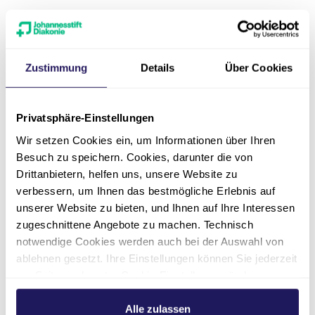
Zur Meldung
Zustimmung
Details
Über Cookies
Privatsphäre-Einstellungen
Wir setzen Cookies ein, um Informationen über Ihren
Besuch zu speichern. Cookies, darunter die von
Drittanbietern, helfen uns, unsere Website zu
verbessern, um Ihnen das bestmögliche Erlebnis auf
unserer Website zu bieten, und Ihnen auf Ihre Interessen
Herzexperten in Coswig
zugeschnittene Angebote zu machen. Technisch
und Wittenberg arbeiten…
notwendige Cookies werden auch bei der Auswahl von
ablehnen gesetzt. Ihre Einstellungen können Sie jederzeit
30.09.2024
am Seitenende unter Cookie-Einstellungen ändern.
Weitere Informationen hierzu finden Sie in unserer
Evangelisches Herzzentrum Coswig
Datenschutzerklärung
.
Alle zulassen