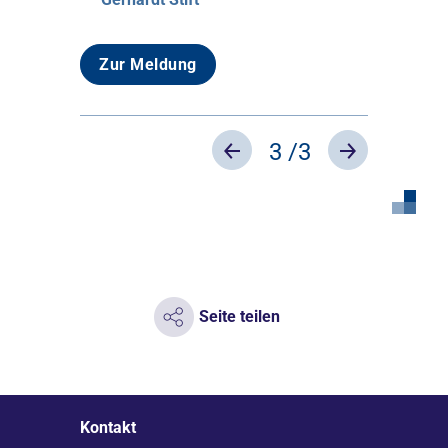
Zur Meldung
3
/3
Previous
Next
Seite teilen
Kontakt