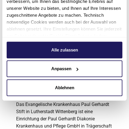
verbessern, um Ihnen das bestmögliche Erlebnis auf
zusammen. Finanziert wird die Arbeit nahezu
unserer Website zu bieten, und Ihnen auf Ihre Interessen
ausschließlich aus Spenden und
zugeschnittene Angebote zu machen. Technisch
Mitgliedsbeiträgen. Nach der Behandlung in
notwendige Cookies werden auch bei der Auswahl von
den deutschen Partnerkrankenhäusern kehren
ablehnen gesetzt. Ihre Einstellungen können Sie jederzeit
die Jungen und Mädchen zunächst ins
am Seitenende unter Cookie-Einstellungen ändern.
Friedensdorf in Oberhausen zurück, bevor sie
Weitere Informationen hierzu finden Sie in unserer
wieder zu ihren Familien zurück geflogen
Datenschutzerklärung
.
Alle zulassen
werden.
Über das Evangelische
Anpassen
Krankenhaus Paul
Ablehnen
Gerhardt Stift
Das Evangelische Krankenhaus Paul Gerhardt
Stift in Lutherstadt Wittenberg ist eine
Einrichtung der Paul Gerhardt Diakonie
Krankenhaus und Pflege GmbH in Trägerschaft