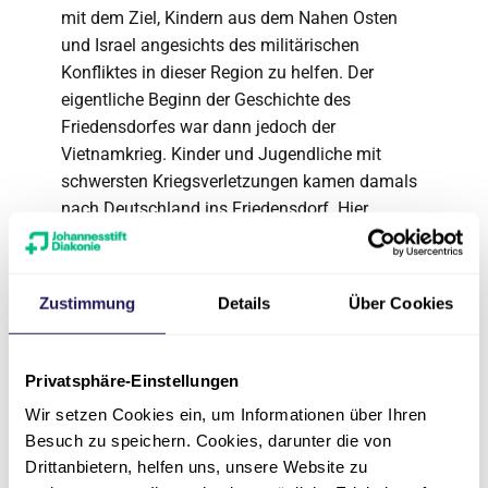
mit dem Ziel, Kindern aus dem Nahen Osten
und Israel angesichts des militärischen
Konfliktes in dieser Region zu helfen. Der
eigentliche Beginn der Geschichte des
Friedensdorfes war dann jedoch der
Vietnamkrieg. Kinder und Jugendliche mit
schwersten Kriegsverletzungen kamen damals
nach Deutschland ins Friedensdorf. Hier
wurden Krankenhäuser gesucht – und
gefunden – die Betten und medizinische
Leistungen kostenfrei zur Verfügung stellten,
Zustimmung
Details
Über Cookies
um die Kinder und Jugendlichen zu behandeln.
Heute können jährlich etwa 250 verletzte oder
kranke Mädchen und Jungen durch das
Privatsphäre-Einstellungen
Engagement des Friedensdorfes in
Wir setzen Cookies ein, um Informationen über Ihren
Deutschland und im Rahmen der Projektarbeit
Besuch zu speichern. Cookies, darunter die von
behandelt werden. In vielen Städten arbeitet die
Drittanbietern, helfen uns, unsere Website zu
Organisation dabei mit Ehrenamtlichen