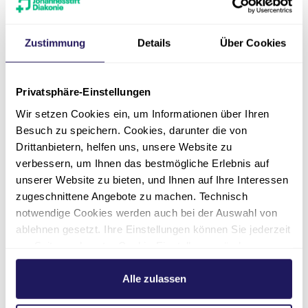
Zustimmung
Details
Über Cookies
Datenschutz
*
Ich habe die
Datenschutzerklärung
Privatsphäre-Einstellungen
zur Kenntnis genommen und bin damit
einverstanden, dass die von mir
Wir setzen Cookies ein, um Informationen über Ihren
angegebenen Daten elektronisch
Besuch zu speichern. Cookies, darunter die von
erhoben und gespeichert werden. Meine
Drittanbietern, helfen uns, unsere Website zu
Daten werden dabei zweckgebunden
verbessern, um Ihnen das bestmögliche Erlebnis auf
zur Bearbeitung und Beantwortung
unserer Website zu bieten, und Ihnen auf Ihre Interessen
meiner Anfrage benutzt. Mit dem
zugeschnittene Angebote zu machen. Technisch
Absenden des Kontaktformulars erkläre
notwendige Cookies werden auch bei der Auswahl von
ich mich mit der Verarbeitung
ablehnen gesetzt. Ihre Einstellungen können Sie jederzeit
einverstanden. Hinweis: Die
am Seitenende unter Cookie-Einstellungen ändern.
Einwilligung kann jederzeit für die
Weitere Informationen hierzu finden Sie in unserer
Zukunft per E-Mail an
Datenschutzerklärung
.
Alle zulassen
datenschutz(at)jsd.de
widerrufen