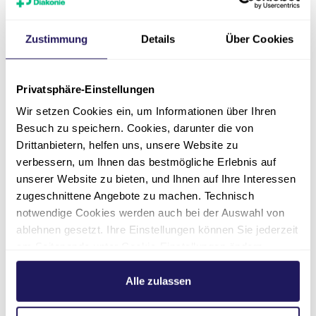
Zustimmung
Details
Über Cookies
Privatsphäre-Einstellungen
Chefarzt
Dr. med. Stephan David
Wir setzen Cookies ein, um Informationen über Ihren
Besuch zu speichern. Cookies, darunter die von
Evangelisches Krankenhaus Paul
Drittanbietern, helfen uns, unsere Website zu
Gerhardt Stift | Klinik für Orthopädie
verbessern, um Ihnen das bestmögliche Erlebnis auf
und Unfallchirurgie
unserer Website zu bieten, und Ihnen auf Ihre Interessen
zugeschnittene Angebote zu machen. Technisch
Leitung Endoprothetikzentrum
notwendige Cookies werden auch bei der Auswahl von
Durchgangsarzt
ablehnen gesetzt. Ihre Einstellungen können Sie jederzeit
Netzwerkpartner Verwaltungs-BG
am Seitenende unter Cookie-Einstellungen ändern.
Bezirksverwaltung Erfurt
Weitere Informationen hierzu finden Sie in unserer
Facharzt für Chirurgie und
Datenschutzerklärung
.
Alle zulassen
Unfallchirurgie und Orthopädie –
Unfallchirurgie, Spezielle Unfallchirurgie,