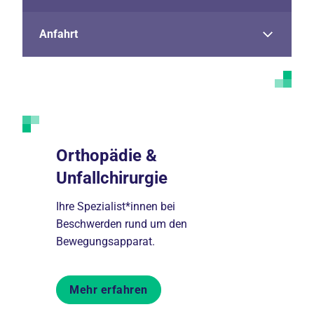
Anfahrt
nahme
Orthopädie &
Physio
Unfallchirurgie
fnahme
In moderne
us Paul
erfahrenes
Ihre Spezialist*innen bei
Spektrum a
Beschwerden rund um den
Bewegungsapparat.
Mehr er
Mehr erfahren