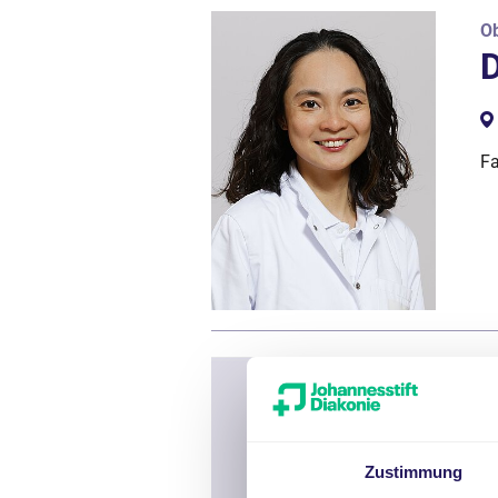
Ob
D
Fa
Ob
I
Zustimmung