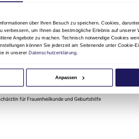
charzt für Frauenheilkunde und Geburtshilfe
nformationen über Ihren Besuch zu speichern. Cookies, darunter 
u verbessern, um Ihnen das bestmögliche Erlebnis auf unserer 
nittene Angebote zu machen. Technisch notwendige Cookies wer
instellungen können Sie jederzeit am Seitenende unter Cookie-E
Sie in unserer
Datenschutzerklärung
.
erärztin
otiria Tsangouri
Anpassen
Evangelisches Krankenhaus Paul Gerhardt Stift | Klinik für G
chärztin für Frauenheilkunde und Geburtshilfe