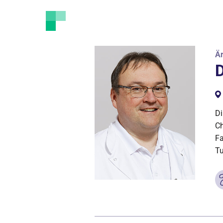
Är
D
Di
Ch
Fa
Tu