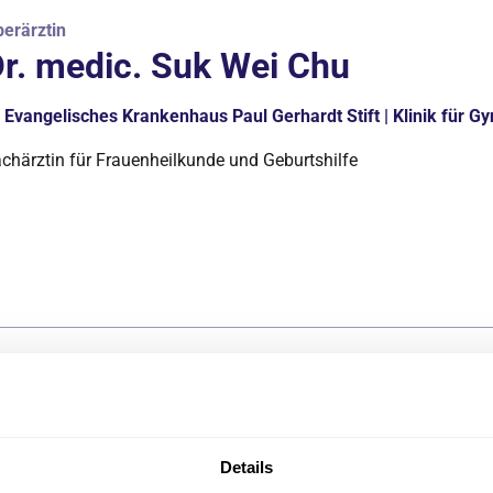
erärztin
r. medic. Suk Wei Chu
Evangelisches Krankenhaus Paul Gerhardt Stift | Klinik für G
chärztin für Frauenheilkunde und Geburtshilfe
erarzt
oannou Panayiotis
Evangelisches Krankenhaus Paul Gerhardt Stift | Klinik für G
Details