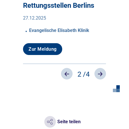
Rettungsstellen Berlins
27.12.2025
Evangelische Elisabeth Klinik
Zur Meldung
2
/4
Previous
Next
Seite teilen