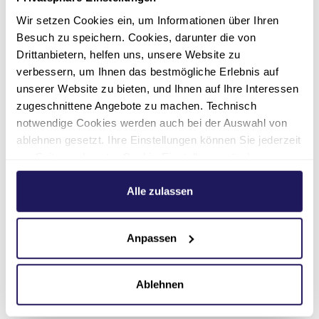
Spandau
Wir setzen Cookies ein, um Informationen über Ihren
Besuch zu speichern. Cookies, darunter die von
Drittanbietern, helfen uns, unsere Website zu
Zur Meldung
verbessern, um Ihnen das bestmögliche Erlebnis auf
unserer Website zu bieten, und Ihnen auf Ihre Interessen
zugeschnittene Angebote zu machen. Technisch
notwendige Cookies werden auch bei der Auswahl von
ablehnen gesetzt. Ihre Einstellungen können Sie jederzeit
am Seitenende unter Cookie-Einstellungen ändern.
Weitere Informationen hierzu finden Sie in unserer
Datenschutzerklärung
.
Alle zulassen
Anpassen
Erneut hohe
Beanspruchung der
Ablehnen
Notaufnahmen in den…